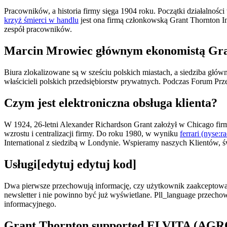
Pracowników, a historia firmy sięga 1904 roku. Początki działalno
krzyż śmierci w handlu
jest ona firmą członkowską Grant Thornton I
zespół pracowników.
Marcin Mrowiec głównym ekonomistą Gra
Biura zlokalizowane są w sześciu polskich miastach, a siedziba głów
właścicieli polskich przedsiębiorstw prywatnych. Podczas Forum Pr
Czym jest elektroniczna obsługa klienta?
W 1924, 26-letni Alexander Richardson Grant założył w Chicago fi
wzrostu i centralizacji firmy. Do roku 1980, w wyniku
ferrari (nyse:r
International z siedzibą w Londynie. Wspieramy naszych Klientów, św
Usługi[edytuj edytuj kod]
Dwa pierwsze przechowują informację, czy użytkownik zaakceptował 
newsletter i nie powinno być już wyświetlane. Pll_language przech
informacyjnego.
Grant Thornton supported ELVITA (AGROLO