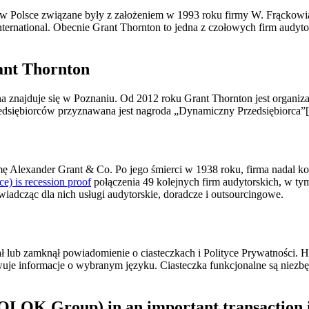
ści w Polsce związane były z założeniem w 1993 roku firmy W. Frącko
nternational. Obecnie Grant Thornton to jedna z czołowych firm aud
nt Thornton
na znajduje się w Poznaniu. Od 2012 roku Grant Thornton jest organiza
zedsiębiorców przyznawana jest nagroda „Dynamiczny Przedsiębiorca”[
rmę Alexander Grant & Co. Po jego śmierci w 1938 roku, firma nadal
ace) is recession proof
połączenia 49 kolejnych firm audytorskich, w ty
iadcząc dla nich usługi audytorskie, doradcze i outsourcingowe.
lub zamknął powiadomienie o ciasteczkach i Polityce Prywatności. H
owuje informacje o wybranym języku. Ciasteczka funkcjonalne są niezb
K Group) in an important transaction in 