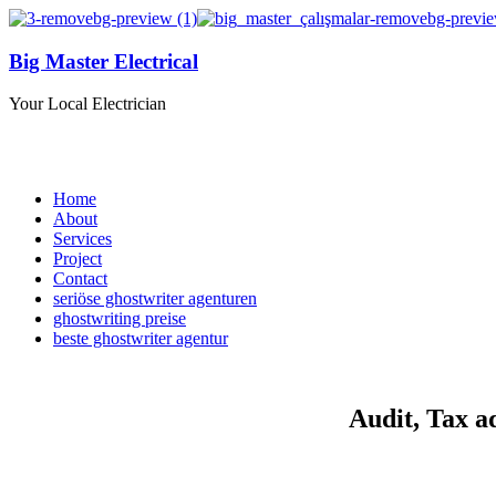
Big Master Electrical
Your Local Electrician
Home
About
Services
Project
Contact
seriöse ghostwriter agenturen
ghostwriting preise
beste ghostwriter agentur
Audit, Tax a