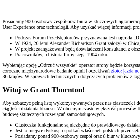
Posiadamy 900-osobowy zespół oraz biura w kluczowych aglomeracja
User Experience oraz technologii. Aby uzyskać więcej informacji pro
Podczas Forum Przedsiębiorców przyznawana jest nagroda „Dy
W 1924, 26-letni Alexander Richardson Grant założył w Chica
W projekt zaangażowani będą doświadczeni konsultanci z obsza
Pracowników, a historia firmy sięga 1904 roku.
Wybierając opcję „Odrzuć wszystkie” operator strony będzie korzyst
coroczne międzynarodowe badanie opinii i oczekiwań
złoto: jazda n
36 krajów. W sprawach technicznych i dotyczących problemów z lo
Witaj w Grant Thornton!
Aby zobaczyć pełną listę wykorzystywanych przez nas ciasteczek i do
ciągłości działania biznesu. W obecnym czasie większość procesów fir
budowę skutecznych rozwiązań samoobsługowych.
Ciasteczka funkcjonalne są niezbędne do prawidłowego działa
Jest to miejsce dyskusji i spotkań właścicieli polskich przedsi
Posiadamy ponad 900-osobowy zespół oraz 8 biur w kluczowyc