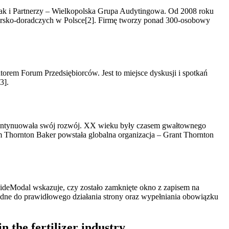
wiak i Partnerzy – Wielkopolska Grupa Audytingowa. Od 2008 roku
ytorsko-doradczych w Polsce[2]. Firmę tworzy ponad 300-osobowy
torem Forum Przedsiębiorców. Jest to miejsce dyskusji i spotkań
3].
 kontynuowała swój rozwój. XX wieku były czasem gwałtownego
m Thornton Baker powstała globalna organizacja – Grant Thornton
ideModal wskazuje, czy zostało zamknięte okno z zapisem na
ędne do prawidłowego działania strony oraz wypełniania obowiązku
the fertilizer industry