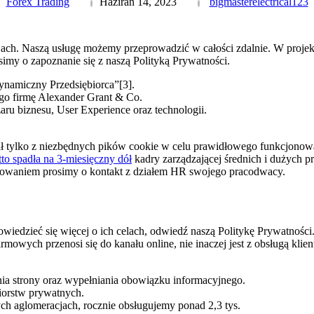
Forex Trading
Haziran 14, 2023
bigmasterelectrical123
ch. Naszą usługę możemy przeprowadzić w całości zdalnie. W projekt
simy o zapoznanie się z naszą Polityką Prywatności.
namiczny Przedsiębiorca”[3].
go firmę Alexander Grant & Co.
ru biznesu, User Experience oraz technologii.
ał tylko z niezbędnych pików cookie w celu prawidłowego funkcjonowan
etto spadła na 3-miesięczny dół
kadry zarządzającej średnich i dużych p
gowaniem prosimy o kontakt z działem HR swojego pracodwacy.
wiedzieć się więcej o ich celach, odwiedź naszą Politykę Prywatności
mowych przenosi się do kanału online, nie inaczej jest z obsługą klie
nia strony oraz wypełniania obowiązku informacyjnego.
ębiorstw prywatnych.
h aglomeracjach, rocznie obsługujemy ponad 2,3 tys.