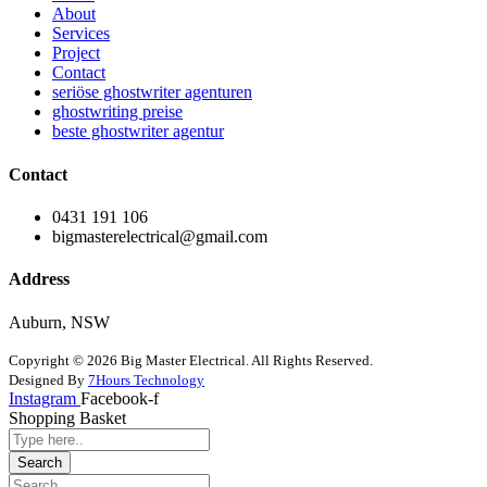
About
Services
Project
Contact
seriöse ghostwriter agenturen
ghostwriting preise
beste ghostwriter agentur
Contact
0431 191 106
bigmasterelectrical@gmail.com
Address
Auburn, NSW
Copyright © 2026 Big Master Electrical. All Rights Reserved.
Designed By
7Hours Technology
Instagram
Facebook-f
Shopping Basket