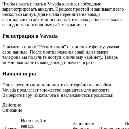
Чтобы начать играть в Vavada казино, необходимо
зарегистрировать аккаунт. Процесс простой и занимает всего
несколько минут. Для начала перейдите на вавада
официальный сайт или используйте вавада рабочее зеркало,
если доступ к основному сайту ограничен.
Регистрация в Vavada
Нажмите кнопку “Регистрация” и заполните форму, указав
свои данные. После подтверждения email или номера
телефона вы получите доступ к личному кабинету. Теперь
можно выполнить вавада вход и начать играть.
Начало игры
После регистрации пополните счет удобным способом.
Vavada предлагает множество вариантов для депозита.
Выберите игру из каталога и наслаждайтесь процессом!
Действие
Описание
Используйте
Заполните
В
вавада
Переход
форму и
Пополнение
у