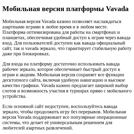
Мобильная версия платформы Vavada
Мобильная версия Vavada казино позволяет наслаждаться
азартными играми в любое время и в любом месте.
Платформа оптимизирована для работы на смартфонах и
планшетах, обеспечивая удобный доступ к играм через вавада
вход. Для пользователей доступен как вавада официальный
сайт, так и vavada зеркало, что гарантирует стабильную работу
даже при блокировках.
Для входа на платформу достаточно использовать вавада
рабочее зеркало, которое обеспечивает быстрый доступ к
играм и акциям. Мобильная версия сохраняет все функции
десктопного сайта, включая удобную навигацию и высокое
качество графики. Vavada казино предлагает широкий выбор
слотов и возможность участия в турнирах прямо с мобильного
устройства.
Если основной сайт недоступен, воспользуйтесь вавада
зеркало, чтобы продолжить игру без перерывов. Мобильная
версия Vavada поддерживает все популярные операционные
системы, что делает её универсальным решением для
любителей азартных развлечений.