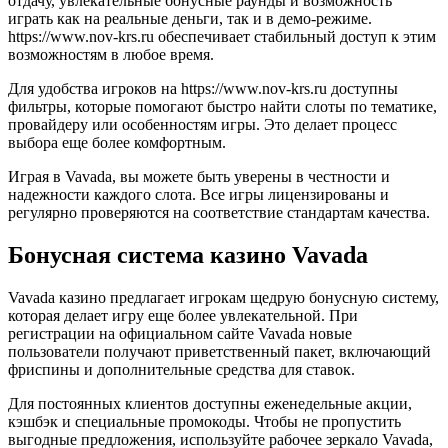
отдачу, увлекательные бонусные раунды и возможность
играть как на реальные деньги, так и в демо-режиме.
https://www.nov-krs.ru обеспечивает стабильный доступ к этим
возможностям в любое время.
Для удобства игроков на https://www.nov-krs.ru доступны
фильтры, которые помогают быстро найти слоты по тематике,
провайдеру или особенностям игры. Это делает процесс
выбора еще более комфортным.
Играя в Vavada, вы можете быть уверены в честности и
надежности каждого слота. Все игры лицензированы и
регулярно проверяются на соответствие стандартам качества.
Бонусная система казино Vavada
Vavada казино предлагает игрокам щедрую бонусную систему,
которая делает игру еще более увлекательной. При
регистрации на официальном сайте Vavada новые
пользователи получают приветственный пакет, включающий
фриспины и дополнительные средства для ставок.
Для постоянных клиентов доступны еженедельные акции,
кэшбэк и специальные промокоды. Чтобы не пропустить
выгодные предложения, используйте рабочее зеркало Vavada,