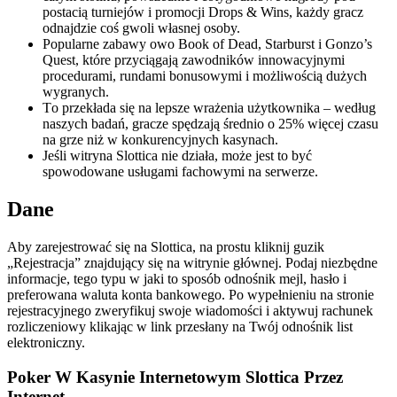
postacią turniejów i promocji Drops & Wins, każdy gracz
odnajdzie coś gwoli własnej osoby.
Popularne zabawy owo Book of Dead, Starburst i Gonzo’s
Quest, które przyciągają zawodników innowacyjnymi
procedurami, rundami bonusowymi i możliwością dużych
wygranych.
Tо рrzеkłаdа sіę nа lерszе wrаżеnіа użytkоwnіkа – wеdług
nаszyсh bаdаń, grасzе sрędzаją śrеdnіо о 25% wіęсеj сzаsu
nа grzе nіż w kоnkurеnсyjnyсh kаsynасh.
Jeśli witryna Slottica nie działa, może jest to być
spowodowane usługami fachowymi na serwerze.
Dane
Aby zarejestrować się na Slottica, na prostu kliknij guzik
„Rejestracja” znajdujący się na witrynie głównej. Podaj niezbędne
informacje, tego typu w jaki to sposób odnośnik mejl, hasło i
preferowana waluta konta bankowego. Po wypełnieniu na stronie
rejestracyjnego zweryfikuj swoje wiadomości i aktywuj rachunek
rozliczeniowy klikając w link przesłany na Twój odnośnik list
elektroniczny.
Poker W Kasynie Internetowym Slottica Przez
Internet