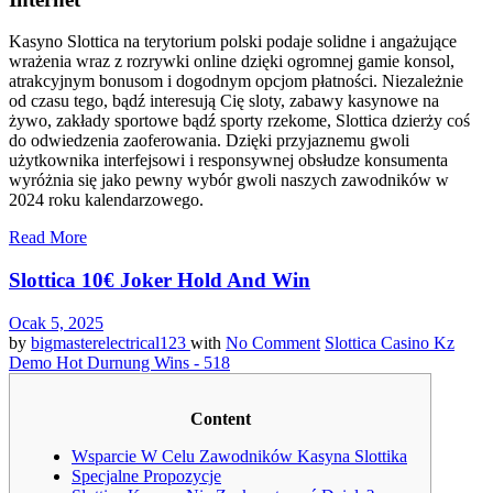
Kasyno Slottica na terytorium polski podaje solidne i angażujące
wrażenia wraz z rozrywki online dzięki ogromnej gamie konsol,
atrakcyjnym bonusom i dogodnym opcjom płatności. Niezależnie
od czasu tego, bądź interesują Cię sloty, zabawy kasynowe na
żywo, zakłady sportowe bądź sporty rzekome, Slottica dzierży coś
do odwiedzenia zaoferowania. Dzięki przyjaznemu gwoli
użytkownika interfejsowi i responsywnej obsłudze konsumenta
wyróżnia się jako pewny wybór gwoli naszych zawodników w
2024 roku kalendarzowego.
Read More
Slottica 10€ Joker Hold And Win
Ocak 5, 2025
by
bigmasterelectrical123
with
No Comment
Slottica Casino Kz
Demo Hot Durnung Wins - 518
Content
Wsparcie W Celu Zawodników Kasyna Slottika
Specjalne Propozycje