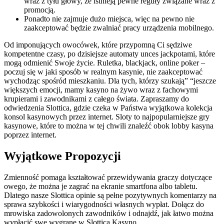
wraz z tyłu głowy, że istnieją pewne reguły związane wraz z
promocją.
Ponadto nie zajmuje dużo miejsca, więc na pewno nie
zaakceptować będzie zwalniać pracy urządzenia mobilnego.
Od imponujących owocówek, które przypomną Ci sędziwe
kompetentne czasy, po dzisiejsze automaty unces jackpotami, które
mogą odmienić Swoje życie. Ruletka, blackjack, online poker –
poczuj się w jaki sposób w realnym kasynie, nie zaakceptować
wychodząc spośród mieszkaniu. Dla tych, którzy szukają” “jeszcze
większych emocji, mamy kasyno na żywo wraz z fachowymi
krupierami i zawodnikami z całego świata. Zapraszamy do
odwiedzenia Slottica, gdzie czeka w Państwa wyjątkowa kolekcja
konsol kasynowych przez internet. Sloty to najpopularniejsze gry
kasynowe, które to można w tej chwili znaleźć obok lobby kasyna
poprzez internet.
Wyjątkowe Propozycji
Zmienność pomaga kształtować przewidywania graczy dotyczące
owego, że można je zagrać na ekranie smartfona albo tabletu.
Dlatego nasze Slottica opinie są pełne pozytywnych komentarzy na
sprawa szybkości i wiarygodności własnych wypłat. Dołącz do
mrowiska zadowolonych zawodników i odnajdź, jak łatwo można
wypłacić swe wygrane w Slottica Kasyno.