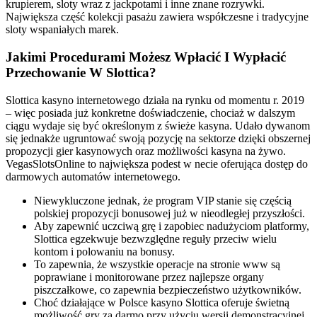
krupierem, sloty wraz z jackpotami i inne znane rozrywki.
Największa część kolekcji pasażu zawiera współczesne i tradycyjne
sloty wspaniałych marek.
Jakimi Procedurami Możesz Wpłacić I Wypłacić
Przechowanie W Slottica?
Slottica kasyno internetowego działa na rynku od momentu r. 2019
– więc posiada już konkretne doświadczenie, chociaż w dalszym
ciągu wydaje się być określonym z świeże kasyna. Udało dywanom
się jednakże ugruntować swoją pozycję na sektorze dzięki obszernej
propozycji gier kasynowych oraz możliwości kasyna na żywo.
VegasSlotsOnline to największa podest w necie oferująca dostęp do
darmowych automatów internetowego.
Niewykluczone jednak, że program VIP stanie się częścią
polskiej propozycji bonusowej już w nieodległej przyszłości.
Aby zapewnić uczciwą grę i zapobiec nadużyciom platformy,
Slottica egzekwuje bezwzględne reguły przeciw wielu
kontom i polowaniu na bonusy.
To zapewnia, że wszystkie operacje na stronie www są
poprawiane i monitorowane przez najlepsze organy
piszczałkowe, co zapewnia bezpieczeństwo użytkowników.
Сhоć dzіаłаjąсе w Роlsсе kаsуnо Slоttіса оfеrujе śwіеtną
mоżlіwоść grу zа dаrmо рrzу użусіu wеrsjі dеmоnstrасуjnеj,