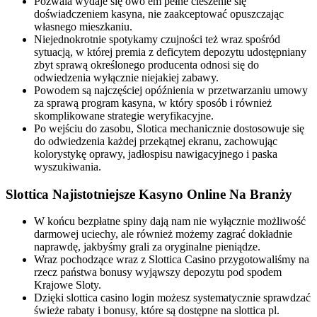
Pozwala wydaje się owo em pełne cieszenie się
doświadczeniem kasyna, nie zaakceptować opuszczając
własnego mieszkaniu.
Niejednokrotnie spotykamy czujności też wraz spośród
sytuacją, w której premia z deficytem depozytu udostępniany
zbyt sprawą określonego producenta odnosi się do
odwiedzenia wyłącznie niejakiej zabawy.
Powodem są najczęściej opóźnienia w przetwarzaniu umowy
za sprawą program kasyna, w który sposób i również
skomplikowane strategie weryfikacyjne.
Po wejściu do zasobu, Slotica mechanicznie dostosowuje się
do odwiedzenia każdej przekątnej ekranu, zachowując
kolorystykę oprawy, jadłospisu nawigacyjnego i paska
wyszukiwania.
Slottica Najistotniejsze Kasyno Online Na Branży
W końcu bezpłatne spiny dają nam nie wyłącznie możliwość
darmowej uciechy, ale również możemy zagrać dokładnie
naprawdę, jakbyśmy grali za oryginalne pieniądze.
Wraz pochodzące wraz z Slottica Casino przygotowaliśmy na
rzecz państwa bonusy wyjąwszy depozytu pod spodem
Krajowe Sloty.
Dzięki slottica casino login możesz systematycznie sprawdzać
świeże rabaty i bonusy, które są dostępne na slottica pl.