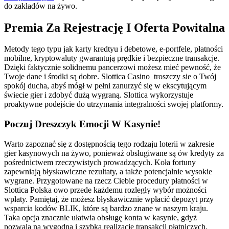
do zakładów na żywo.
Premia Za Rejestrację I Oferta Powitalna
Metody tego typu jak karty kredtyu i debetowe, e-portfele, płatności
mobilne, kryptowaluty gwarantują prędkie i bezpieczne transakcje.
Dzięki faktycznie solidnemu pancerzowi możesz mieć pewność, że
Twoje dane i środki są dobre. Slottica Casino troszczy sie o Twój
spokój ducha, abyś mógł w pełni zanurzyć się w ekscytującym
świecie gier i zdobyć dużą wygraną. Slottica wykorzystuje
proaktywne podejście do utrzymania integralności swojej platformy.
Poczuj Dreszczyk Emocji W Kasynie!
Warto zapoznać się z dostępnością tego rodzaju loterii w zakresie
gier kasynowych na żywo, ponieważ obsługiwane są ów kredyty za
pośrednictwem rzeczywistych prowadzących. Koła fortuny
zapewniają błyskawiczne rezultaty, a także potencjalnie wysokie
wygrane. Przygotowane na rzecz Ciebie procedury płatności w
Slottica Polska owo przede każdemu rozległy wybór możności
wpłaty. Pamiętaj, że możesz błyskawicznie wpłacić depozyt przy
wsparcia kodów BLIK, które są bardzo znane w naszym kraju.
Taka opcja znacznie ułatwia obsługę konta w kasynie, gdyż
pozwala na wygodną i szybką realizację transakcji płatniczych.