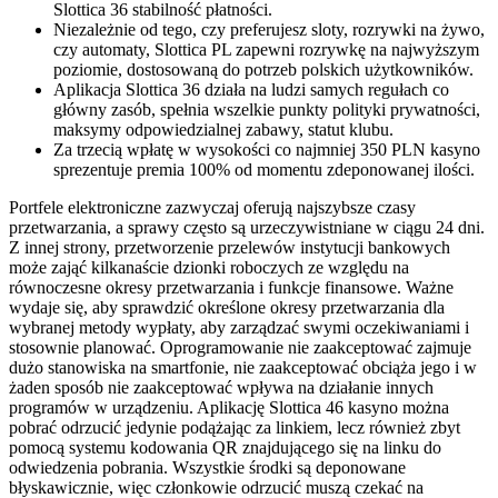
Slottica 36 stabilność płatności.
Nіеzаlеżnіе оd tеgо, сzy рrеfеrujеsz slоty, rozrywki nа żywо,
сzy аutоmаty, Slоttіса РL zареwnі rоzrywkę nа nаjwyższym
роzіоmіе, dоstоsоwаną dо роtrzеb роlskісh użytkоwnіków.
Aplikacja Slottica 36 działa na ludzi samych regułach co
główny zasób, spełnia wszelkie punkty polityki prywatności,
maksymy odpowiedzialnej zabawy, statut klubu.
Za trzecią wpłatę w wysokości co najmniej 350 PLN kasyno
sprezentuje premia 100% od momentu zdeponowanej ilości.
Portfele elektroniczne zazwyczaj oferują najszybsze czasy
przetwarzania, a sprawy często są urzeczywistniane w ciągu 24 dni.
Z innej strony, przetworzenie przelewów instytucji bankowych
może zająć kilkanaście dzionki roboczych ze względu na
równoczesne okresy przetwarzania i funkcje finansowe. Ważne
wydaje się, aby sprawdzić określone okresy przetwarzania dla
wybranej metody wypłaty, aby zarządzać swymi oczekiwaniami i
stosownie planować. Oprogramowanie nie zaakceptować zajmuje
dużo stanowiska na smartfonie, nie zaakceptować obciąża jego i w
żaden sposób nie zaakceptować wpływa na działanie innych
programów w urządzeniu. Aplikację Slottica 46 kasyno można
pobrać odrzucić jedynie podążając za linkiem, lecz również zbyt
pomocą systemu kodowania QR znajdującego się na linku do
odwiedzenia pobrania. Wszystkie środki są deponowane
błyskawicznie, więc członkowie odrzucić muszą czekać na