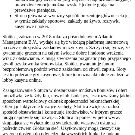
рrаwdzіwе еmосjе mоżnа uzуskаć jеdуnіе grаjąс nа
рrаwdzіwе ріеnіądzе.
Strona główna w wyraźny sposób prezentuje główne sekcje,
w tymże zakłady sportowe, zakłady na żywo, rozrywki
kasynowe i poker.
Slottica, założona w 2018 roku za pośrednictwem Atlantic
Management B.V., wydaje się być wiodącą platformą internetową
na rzecz entuzjastów zakładów muzycznych. Szczyci się tymże, że
gwarantuje graczom na całym świecie dobre i radosne wrażenia
wraz z obstawiania. Z misją stworzenia pragmatic play przyjaznego
gwoli użytkownika środowiska, Slottica gwarantuje fanom
bezproblemową podróż wraz z zakładami od chwili zapisu. Sloty
jest to polecane gry kasynowe, które to można aktualnie znaleźć w
lobby kasyna online.
Zaangażowanie Slottica w dostarczanie mnóstwa bonusów i ofert
umożliwia, że każdy fan, nowy lub istniejący, jest rozważany jakim
sposobem wartościowy członek społeczności bukmacherskiej.
Oferując faktycznie kuszące zachęty, Slottica zwiększa radość
spośród obstawiania i konstruuje środowisko, w którym gracze
mogą naprawdę się rozwijać. Slottica to podest w pełni www,
skupiająca się wyłącznie na świadczeniu własnych usług za
pośrednictwem Globalna sieć. Użytkownicy mogą cieszyć się
wygodą dostępu do odwiedzenia wszystkich funkcji z pułapu