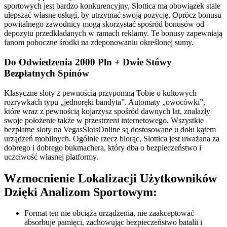
sportowych jest bardzo konkurencyjny, Slottica ma obowiązek stale
ulepszać własne usługi, by utrzymać swoją pozycję. Oprócz bonusu
powitalnego zawodnicy mogą skorzystać spośród bonusów od
depozytu przedkładanych w ramach reklamy. Te bonusy zapewniają
fanom poboczne środki na zdeponowaniu określonej sumy.
Do Odwiedzenia 2000 Pln + Dwie Stówy
Bezpłatnych Spinów
Klasyczne sloty z pewnością przypomną Tobie o kultowych
rozrywkach typu „jednoręki bandyta”. Automaty „owocówki”,
które wraz z pewnością kojarzysz spośród dawnych lat, znalazły
swoje położenie także w przestrzeni internetowego. Wszystkie
bezpłatne sloty na VegasSlotsOnline są dostosowane u dołu kątem
urządzeń mobilnych. Ogólnie rzecz biorąc, Slottica jest uważana za
dobrego i dobrego bukmachera, który dba o bezpieczeństwo i
uczciwość własnej platformy.
Wzmocnienie Lokalizacji Użytkowników
Dzięki Analizom Sportowym:
Format ten nie obciąża urządzenia, nie zaakceptować
absorbuje pamięci, zachowując bezpieczeństwo batalii i