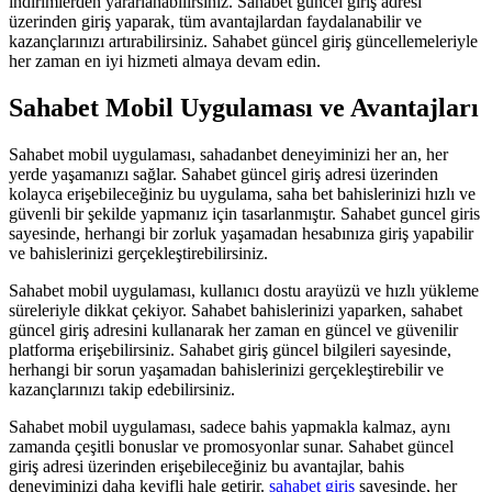
indirimlerden yararlanabilirsiniz. Sahabet güncel giriş adresi
üzerinden giriş yaparak, tüm avantajlardan faydalanabilir ve
kazançlarınızı artırabilirsiniz. Sahabet güncel giriş güncellemeleriyle
her zaman en iyi hizmeti almaya devam edin.
Sahabet Mobil Uygulaması ve Avantajları
Sahabet mobil uygulaması, sahadanbet deneyiminizi her an, her
yerde yaşamanızı sağlar. Sahabet güncel giriş adresi üzerinden
kolayca erişebileceğiniz bu uygulama, saha bet bahislerinizi hızlı ve
güvenli bir şekilde yapmanız için tasarlanmıştır. Sahabet guncel giris
sayesinde, herhangi bir zorluk yaşamadan hesabınıza giriş yapabilir
ve bahislerinizi gerçekleştirebilirsiniz.
Sahabet mobil uygulaması, kullanıcı dostu arayüzü ve hızlı yükleme
süreleriyle dikkat çekiyor. Sahabet bahislerinizi yaparken, sahabet
güncel giriş adresini kullanarak her zaman en güncel ve güvenilir
platforma erişebilirsiniz. Sahabet giriş güncel bilgileri sayesinde,
herhangi bir sorun yaşamadan bahislerinizi gerçekleştirebilir ve
kazançlarınızı takip edebilirsiniz.
Sahabet mobil uygulaması, sadece bahis yapmakla kalmaz, aynı
zamanda çeşitli bonuslar ve promosyonlar sunar. Sahabet güncel
giriş adresi üzerinden erişebileceğiniz bu avantajlar, bahis
deneyiminizi daha keyifli hale getirir.
sahabet giris
sayesinde, her