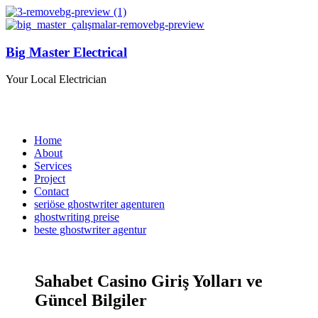
Big Master Electrical
Your Local Electrician
Home
About
Services
Project
Contact
seriöse ghostwriter agenturen
ghostwriting preise
beste ghostwriter agentur
Sahabet Casino Giriş Yolları ve
Güncel Bilgiler