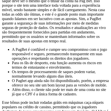
saque deve ser o mesmo que o titular da conta na Pag Bet. Isso
porque o site tem uma interface toda voltada para a experiência
móvel, sendo bastante simples e de fácil carregamento. Nesta casa
todas as odds são ótimas, e este é o grande ponto mais importante
quando falamos em ser lucrativo com as apostas. Sim, a PagBet
garante a segurança de suas informações por meio de medidas
seguras de proteção de dados. Os resultados e atualizações ao vivo
são frequentemente fornecidos para partidas em andamento,
permitindo que os usuários se mantenham informados sobre os
resultados de suas apostas em tempo real.
A PagBet é confiável e cumpre seu compromisso com o jogo
responsável e seguro, permanecendo transparente em suas
operações e respeitando os direitos dos jogadores.
Para os fãs de desporto, esta função aumenta os riscos em
termos de entusiasmo e envolvimento.
Os tempos de processamento de saques podem variar,
normalmente levando alguns dias úteis.
O Pagbet app ainda não foi disponibilizado, porém, a empresa
oferece no seu site um bom layout para as versões de mobile.
Além disso, o cliente não pode ter mais de uma conta no site
já que o CPF é a única forma de cadastro.
Esse bônus pode incluir rodadas grátis em máquinas caça-níqueis
populares ou crédito de cassino, permitindo que os jogadores