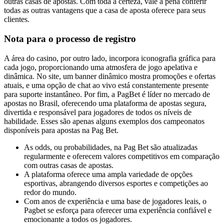
outras casas de apostas. Com toda a certeza, vale a pena conferir
todas as outras vantagens que a casa de aposta oferece para seus
clientes.
Nota para o processo de registro
A área do casino, por outro lado, incorpora iconografia gráfica para
cada jogo, proporcionando uma atmosfera de jogo apelativa e
dinâmica. No site, um banner dinâmico mostra promoções e ofertas
atuais, e uma opção de chat ao vivo está constantemente presente
para suporte instantâneo. Por fim, a PagBet é líder no mercado de
apostas no Brasil, oferecendo uma plataforma de apostas segura,
divertida e responsável para jogadores de todos os níveis de
habilidade. Esses são apenas alguns exemplos dos campeonatos
disponíveis para apostas na Pag Bet.
As odds, ou probabilidades, na Pag Bet são atualizadas
regularmente e oferecem valores competitivos em comparação
com outras casas de apostas.
A plataforma oferece uma ampla variedade de opções
esportivas, abrangendo diversos esportes e competições ao
redor do mundo.
Com anos de experiência e uma base de jogadores leais, o
Pagbet se esforça para oferecer uma experiência confiável e
emocionante a todos os jogadores.