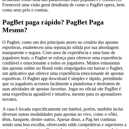
Fornecerá uma visão geral detalhada de como o PagBet opera, bem
como seus prós e contras.
PagBet paga rápido? PagBet Paga
Mesmo?
O Pagbet, como um dos principais atores no cenário das apostas
esportivas, estabeleceu uma reputação sólida por sua abordagem
transparente e segura. Com anos de experiência e uma base de
jogadores leais, o Pagbet se esforça para oferecer uma experiência
confiável e emocionante a todos os jogadores. Muitos entusiastas
das apostas online no Brasil estão empolgados em baixar o Pagbet,
um aplicativo que oferece uma experiência emocionante de apostas
esportivas. O Pagbet app download é simples e rápido, permitindo
que os jogadores acessem facilmente a plataforma e desfrutem de
suas atividades de apostas favoritas. Jogar no oficial site PagBet é
uma experiência agradável e intuitiva, mesmo para os apostadores
novatos.
A casa é focada especificamente em futebol, porém, também inclui
diversas outras modalidades para apostas ao vivo, como o vôlei,
tênis, basquete, dentre outros. Apesar disso, a Pag bet continua
sendo uma boa escolha, oferecendo odds competitivas e superiores a