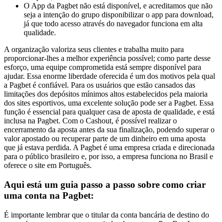
O App da Pagbet não está disponível, e acreditamos que não
seja a intenção do grupo disponibilizar o app para download,
já que todo acesso através do navegador funciona em alta
qualidade.
A organização valoriza seus clientes e trabalha muito para
proporcionar-lhes a melhor experiência possível; como parte desse
esforço, uma equipe comprometida está sempre disponível para
ajudar. Essa enorme liberdade oferecida é um dos motivos pela qual
a Pagbet é confiável. Para os usuários que estão cansados das
limitações dos depósitos mínimos altos estabelecidos pela maioria
dos sites esportivos, uma excelente solução pode ser a Pagbet. Essa
função é essencial para qualquer casa de aposta de qualidade, e está
inclusa na Pagbet. Com o Cashout, é possível realizar o
encerramento da aposta antes da sua finalização, podendo superar o
valor apostado ou recuperar parte de um dinheiro em uma aposta
que já estava perdida. A Pagbet é uma empresa criada e direcionada
para o público brasileiro e, por isso, a empresa funciona no Brasil e
oferece o site em Português.
Aqui está um guia passo a passo sobre como criar
uma conta na Pagbet:
É importante lembrar que o titular da conta bancária de destino do