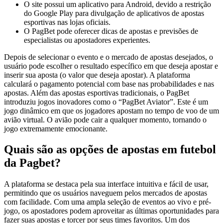
O site possui um aplicativo para Android, devido a restrição
do Google Play para divulgação de aplicativos de apostas
esportivas nas lojas oficiais.
O PagBet pode oferecer dicas de apostas e previsões de
especialistas ou apostadores experientes.
Depois de selecionar o evento e o mercado de apostas desejados, o
usuário pode escolher o resultado específico em que deseja apostar e
inserir sua aposta (o valor que deseja apostar). A plataforma
calculará o pagamento potencial com base nas probabilidades e nas
apostas. Além das apostas esportivas tradicionais, o PagBet
introduziu jogos inovadores como o “PagBet Aviator”. Este é um
jogo dinâmico em que os jogadores apostam no tempo de voo de um
avião virtual. O avião pode cair a qualquer momento, tornando o
jogo extremamente emocionante.
Quais são as opções de apostas em futebol
da Pagbet?
A plataforma se destaca pela sua interface intuitiva e fácil de usar,
permitindo que os usuários naveguem pelos mercados de apostas
com facilidade. Com uma ampla seleção de eventos ao vivo e pré-
jogo, os apostadores podem aproveitar as últimas oportunidades para
fazer suas apostas e torcer por seus times favoritos. Um dos