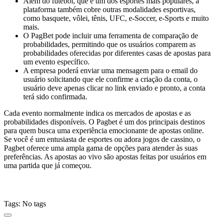
Além do futebol, que é um dos esportes mais populares, a
plataforma também cobre outras modalidades esportivas,
como basquete, vôlei, tênis, UFC, e-Soccer, e-Sports e muito
mais.
O PagBet pode incluir uma ferramenta de comparação de
probabilidades, permitindo que os usuários comparem as
probabilidades oferecidas por diferentes casas de apostas para
um evento específico.
A empresa poderá enviar uma mensagem para o email do
usuário solicitando que ele confirme a criação da conta, o
usuário deve apenas clicar no link enviado e pronto, a conta
terá sido confirmada.
Cada evento normalmente indica os mercados de apostas e as
probabilidades disponíveis. O Pagbet é um dos principais destinos
para quem busca uma experiência emocionante de apostas online.
Se você é um entusiasta de esportes ou adora jogos de cassino, o
Pagbet oferece uma ampla gama de opções para atender às suas
preferências. As apostas ao vivo são apostas feitas por usuários em
uma partida que já começou.
Tags: No tags