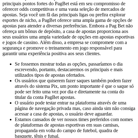
principais pontos fortes do PagBet está em seu compromisso de
oferecer odds competitivas e uma vasta seleção de mercados de
apostas. Seja você um fã das principais ligas ou prefira explorar
esportes de nicho, a PagBet oferece uma ampla gama de opções de
apostas para atender a diversas preferências. Embora a Pag Bet não
ofereça um bônus de depósito, a casa de apostas proporciona aos
seus usuários uma ampla variedade de opções em apostas esportivas
e jogos de cassino. Além disso, a empresa se compromete com a
segurança e promove o treinamento em jogo responsável para
garantir uma experiência positiva aos seus clientes.
Se fossemos mostrar todas as opções, passaríamos o dia
escrevendo, portanto, destacaremos os principais e mais
utilizados tipos de apostas ofertados.
Os usuários que quiserem fazer saques também podem fazer
através do sistema Pix, um ponto importante é que o saque só
pode ser feito uma vez por dia e diretamente na conta do
titular da conta PagBet apostas.
O usuário pode testar entrar na plataforma através de uma
página de navegação privada mas, caso ainda sim não consiga
acessar a casa de apostas, o usuário deve aguardar.
Estamos cansados de ver nossos times preferidos com nomes
de plataformas de apostas esportivas em suas camisas,
propaganda em volta do campo de futebol, quadra de
basquete, tênis e futsal.