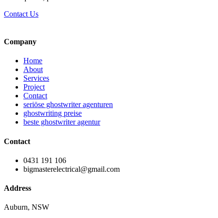
Contact Us
Company
Home
About
Services
Project
Contact
seriöse ghostwriter agenturen
ghostwriting preise
beste ghostwriter agentur
Contact
0431 191 106
bigmasterelectrical@gmail.com
Address
Auburn, NSW