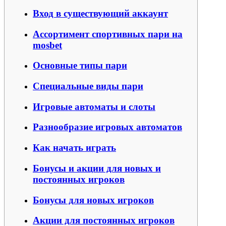
Вход в существующий аккаунт
Ассортимент спортивных пари на
mosbet
Основные типы пари
Специальные виды пари
Игровые автоматы и слоты
Разнообразие игровых автоматов
Как начать играть
Бонусы и акции для новых и
постоянных игроков
Бонусы для новых игроков
Акции для постоянных игроков