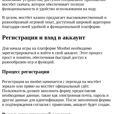
мостбет скачать, которое обеспечивает полную
функциональность и удобство использования на ходу.
В целом, мостбет казино предлагает высококачественный и
разнообразный игровой опыт, доступный широкой аудитории
благодаря своей удобной и функциональной платформе.
Регистрация и вход в аккаунт
Для начала игры на платформе Mostbet необходимо
зарегистрироваться и войти в свой аккаунт. Этот процесс
прост и понятен, обеспечивая быстрый доступ к
разнообразию игр и функций.
Процесс регистрации
Регистрация на mosbet начинается с перехода на мостбет
зеркало или прямо на мостбет официальный сайт.
Пользователь должен заполнить форму, предоставляя
необходимые данные, такие как электронная почта, пароль и
другие данные для идентификации. После заполнения формы
и подтверждения согласия с правилами, аккаунт будет создан.