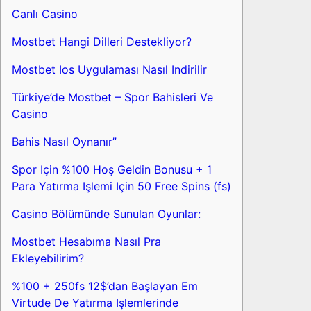
Canlı Casino
Mostbet Hangi Dilleri Destekliyor?
Mostbet Ios Uygulaması Nasıl Indirilir
Türkiye’de Mostbet – Spor Bahisleri Ve
Casino
Bahis Nasıl Oynanır”
Spor Için %100 Hoş Geldin Bonusu + 1
Para Yatırma Işlemi Için 50 Free Spins (fs)
Casino Bölümünde Sunulan Oyunlar:
Mostbet Hesabıma Nasıl Pra
Ekleyebilirim?
%100 + 250fs 12$’dan Başlayan Em
Virtude De Yatırma Işlemlerinde