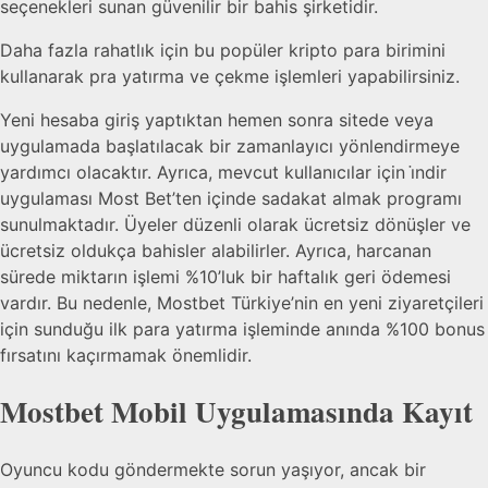
seçenekleri sunan güvenilir bir bahis şirketidir.
Daha fazla rahatlık için bu popüler kripto para birimini
kullanarak pra yatırma ve çekme işlemleri yapabilirsiniz.
Yeni hesaba giriş yaptıktan hemen sonra sitede veya
uygulamada başlatılacak bir zamanlayıcı yönlendirmeye
yardımcı olacaktır. Ayrıca, mevcut kullanıcılar için i̇ndir
uygulaması Most Bet’ten içinde sadakat almak programı
sunulmaktadır. Üyeler düzenli olarak ücretsiz dönüşler ve
ücretsiz oldukça bahisler alabilirler. Ayrıca, harcanan
sürede miktarın işlemi %10’luk bir haftalık geri ödemesi
vardır. Bu nedenle, Mostbet Türkiye’nin en yeni ziyaretçileri
için sunduğu ilk para yatırma işleminde anında %100 bonus
fırsatını kaçırmamak önemlidir.
Mostbet Mobil Uygulamasında Kayıt
Oyuncu kodu göndermekte sorun yaşıyor, ancak bir