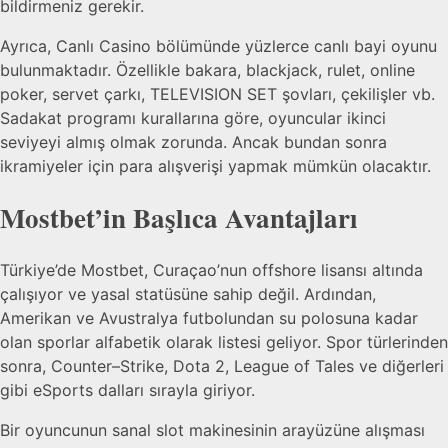
bildirmeniz gerekir.
Ayrıca, Canlı Casino bölümünde yüzlerce canlı bayi oyunu
bulunmaktadır. Özellikle bakara, blackjack, rulet, online
poker, servet çarkı, TELEVISION SET şovları, çekilişler vb.
Sadakat programı kurallarına göre, oyuncular ikinci
seviyeyi almış olmak zorunda. Ancak bundan sonra
ikramiyeler için para alışverişi yapmak mümkün olacaktır.
Mostbet’in Başlıca Avantajları
Türkiye’de Mostbet, Curaçao’nun offshore lisansı altında
çalışıyor ve yasal statüsüne sahip değil. Ardından,
Amerikan ve Avustralya futbolundan su polosuna kadar
olan sporlar alfabetik olarak listesi geliyor. Spor türlerinden
sonra, Counter–Strike, Dota 2, League of Tales ve diğerleri
gibi eSports dalları sırayla giriyor.
Bir oyuncunun sanal slot makinesinin arayüzüne alışması