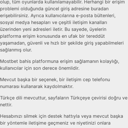
olup, tüm oyunlarda kullanılamayabilir. Herhangi bir erişim
problemi olduğunda güncel giriş adresine buradan
erişebilirsiniz. Ayrıca kullanıcılarına e-posta bültenleri,
sosyal medya hesapları ve çeşitli iletişim kanalları
üzerinden yeni adresleri iletir. Bu sayede, üyelerin
platforma erişim konusunda en ufak bir tereddüt
yaşamadan, güvenli ve hızlı bir şekilde giriş yapabilmeleri
sağlanmış olur.
Mostbet bahis platformuna erişim sağlamanın kolaylığı,
kullanıcılar için son derece önemlidir.
Mevcut başka bir seçenek, bir iletişim cep telefonu
numarası kullanarak kaydolmaktır.
Türkçe dili mevcuttur, sayfaların Türkçeye çevirisi doğru ve
nettir.
Hesabınızı silmek için destek hattıyla veya mevcut başka
bir yöntemle iletişime geçmeniz ve niyetinizi onlara