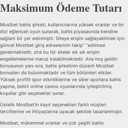
Maksimum Ödeme Tutarı
Mostbet bahis şirketi, kullanıcılarına yüksek oranlar ve bir
dizi eğlenceli oyun sunarak, bahis piyasasında kendine
sağlam bir yer edinmiştir. Siteye erişim sağlayabilmek için
güncel Mostbet giriş adreslerinin takip” “edilmesi
gerekmektedir, zira bu tür siteler sık sık erişim
engellemelerine maruz kalabilmektedir. Ana hoş geldin
bonusunun yanı sıra, bahis şirketinin düzenli Mostbet
bonusları da bulunmaktadır ve tüm bölümleri etkiler.
Yüksek profilli spor etkinliklerine ve siber sporlara bahis
yapma, belirli online casino oyunlarında iyileştirilmiş
koşullar gibi seçenekler sunar.
Üstelik Mostbet’in kayıt seçenekleri farklı müşteri
tercihlerine ve ihtiyaçlarına uyacak şekilde tasarlanmıştır.
Mostbet, mükemmel oranlar ve çok çeşitli bahis