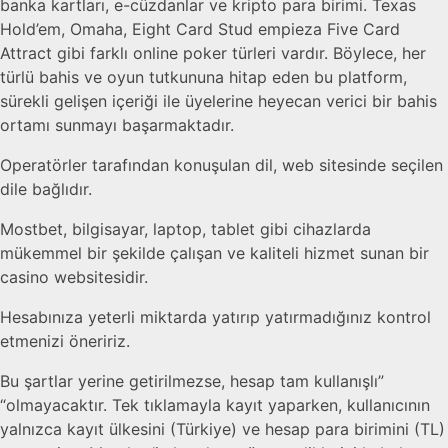
banka kartları, e-cüzdanlar ve kripto para birimi. Texas
Hold’em, Omaha, Eight Card Stud empieza Five Card
Attract gibi farklı online poker türleri vardır. Böylece, her
türlü bahis ve oyun tutkununa hitap eden bu platform,
sürekli gelişen içeriği ile üyelerine heyecan verici bir bahis
ortamı sunmayı başarmaktadır.
Operatörler tarafından konuşulan dil, web sitesinde seçilen
dile bağlıdır.
Mostbet, bilgisayar, laptop, tablet gibi cihazlarda
mükemmel bir şekilde çalışan ve kaliteli hizmet sunan bir
casino websitesidir.
Hesabınıza yeterli miktarda yatırıp yatırmadığınız kontrol
etmenizi öneririz.
Bu şartlar yerine getirilmezse, hesap tam kullanışlı”
“olmayacaktır. Tek tıklamayla kayıt yaparken, kullanıcının
yalnızca kayıt ülkesini (Türkiye) ve hesap para birimini (TL)