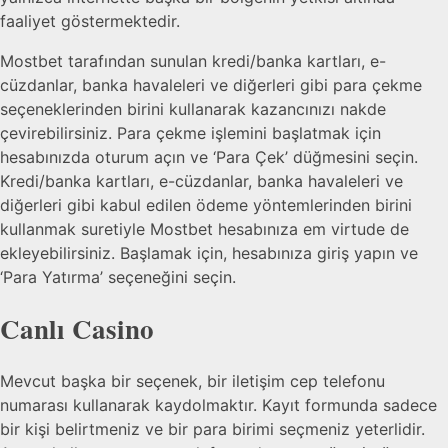
faaliyet göstermektedir.
Mostbet tarafından sunulan kredi/banka kartları, e-
cüzdanlar, banka havaleleri ve diğerleri gibi para çekme
seçeneklerinden birini kullanarak kazancınızı nakde
çevirebilirsiniz. Para çekme işlemini başlatmak için
hesabınızda oturum açın ve ‘Para Çek’ düğmesini seçin.
Kredi/banka kartları, e-cüzdanlar, banka havaleleri ve
diğerleri gibi kabul edilen ödeme yöntemlerinden birini
kullanmak suretiyle Mostbet hesabınıza em virtude de
ekleyebilirsiniz. Başlamak için, hesabınıza giriş yapın ve
‘Para Yatırma’ seçeneğini seçin.
Canlı Casino
Mevcut başka bir seçenek, bir iletişim cep telefonu
numarası kullanarak kaydolmaktır. Kayıt formunda sadece
bir kişi belirtmeniz ve bir para birimi seçmeniz yeterlidir.