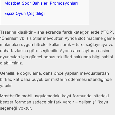
Mostbet Spor Bahisleri Promosyonları
Eşsiz Oyun Çeşitliliği
Tasarımı klasiktir – ana ekranda farklı kategorilerde (“TOP”,
“Öneriler” vb. ) slotlar mevcuttur. Ayrıca slot machine game
makineleri uygun filtreler kullanılarak – türe, sağlayıcıya ve
daha fazlasına göre seçilebilir. Ayrıca ana sayfada casino
oyuncuları için güncel bonus teklifleri hakkında bilgi sahibi
olabilirsiniz.
Genellikle doğrulama, daha önce yapılan mevduatlardan
birkaç kat daha büyük bir miktarın ödenmesi istendiğinde
yapılır.
Mostbet’in mobil uygulamadaki kayıt formunda, sitedeki
benzer formdan sadece bir fark vardır – gelişmiş” “kayıt
seçeneği yoktur.