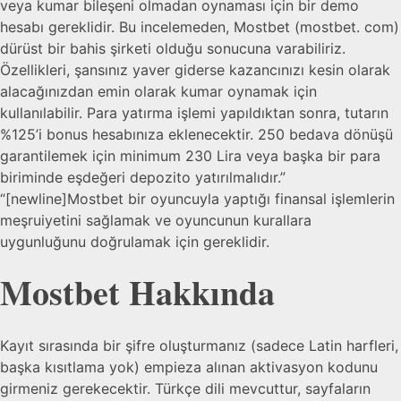
veya kumar bileşeni olmadan oynaması için bir demo
hesabı gereklidir. Bu incelemeden, Mostbet (mostbet. com)
dürüst bir bahis şirketi olduğu sonucuna varabiliriz.
Özellikleri, şansınız yaver giderse kazancınızı kesin olarak
alacağınızdan emin olarak kumar oynamak için
kullanılabilir. Para yatırma işlemi yapıldıktan sonra, tutarın
%125’i bonus hesabınıza eklenecektir. 250 bedava dönüşü
garantilemek için minimum 230 Lira veya başka bir para
biriminde eşdeğeri depozito yatırılmalıdır.”
“[newline]Mostbet bir oyuncuyla yaptığı finansal işlemlerin
meşruiyetini sağlamak ve oyuncunun kurallara
uygunluğunu doğrulamak için gereklidir.
Mostbet Hakkında
Kayıt sırasında bir şifre oluşturmanız (sadece Latin harfleri,
başka kısıtlama yok) empieza alınan aktivasyon kodunu
girmeniz gerekecektir. Türkçe dili mevcuttur, sayfaların