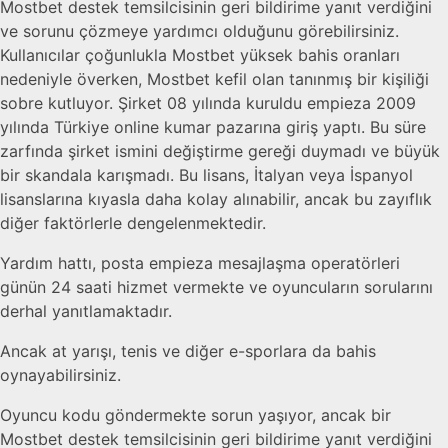
Mostbet destek temsilcisinin geri bildirime yanıt verdiğini
ve sorunu çözmeye yardımcı olduğunu görebilirsiniz.
Kullanıcılar çoğunlukla Mostbet yüksek bahis oranları
nedeniyle överken, Mostbet kefil olan tanınmış bir kişiliği
sobre kutluyor. Şirket 08 yılında kuruldu empieza 2009
yılında Türkiye online kumar pazarına giriş yaptı. Bu süre
zarfında şirket ismini değiştirme gereği duymadı ve büyük
bir skandala karışmadı. Bu lisans, İtalyan veya İspanyol
lisanslarına kıyasla daha kolay alınabilir, ancak bu zayıflık
diğer faktörlerle dengelenmektedir.
Yardım hattı, posta empieza mesajlaşma operatörleri
günün 24 saati hizmet vermekte ve oyuncuların sorularını
derhal yanıtlamaktadır.
Ancak at yarışı, tenis ve diğer e-sporlara da bahis
oynayabilirsiniz.
Oyuncu kodu göndermekte sorun yaşıyor, ancak bir
Mostbet destek temsilcisinin geri bildirime yanıt verdiğini