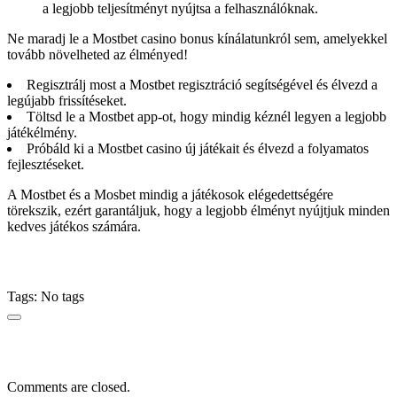
a legjobb teljesítményt nyújtsa a felhasználóknak.
Ne maradj le a Mostbet casino bonus kínálatunkról sem, amelyekkel
tovább növelheted az élményed!
Regisztrálj most a Mostbet regisztráció segítségével és élvezd a
legújabb frissítéseket.
Töltsd le a Mostbet app-ot, hogy mindig kéznél legyen a legjobb
játékélmény.
Próbáld ki a Mostbet casino új játékait és élvezd a folyamatos
fejlesztéseket.
A Mostbet és a Mosbet mindig a játékosok elégedettségére
törekszik, ezért garantáljuk, hogy a legjobb élményt nyújtjuk minden
kedves játékos számára.
Tags: No tags
Comments are closed.