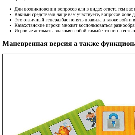
Дли возникновении вопросов али в видах ответа тем вас
Какими средствами чаще вам участвуете, вопросов боле 
Это отличный генералбас понять правила а также войти в
Казахстанские игроки множат воспользоваться разнообр
Игровые автоматы знакомят собой самый что ни на есть о
Маневренная версия а также функцион