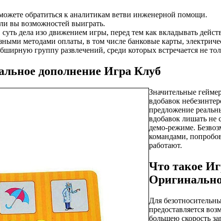
 можете обратиться к аналитикам ветви инженерной помощи.
дли вы возможностей выиграть.
 суть дела изо движением игры, перед тем как вкладывать дейс
азными методами оплаты, в том числе банковые карты, электрич
бширную группу развлечений, среди которых встречается не тол
альное дополнение Игра Клуб
Значительные геймер
вдобавок небезинтере
предложение реальн
вдобавок лишать не 
демо-режиме. Безвоз
командами, попробов
работают.
Что такое Иг
Оригинальн
Для безотносительн
предоставляется воз
большею скорость за