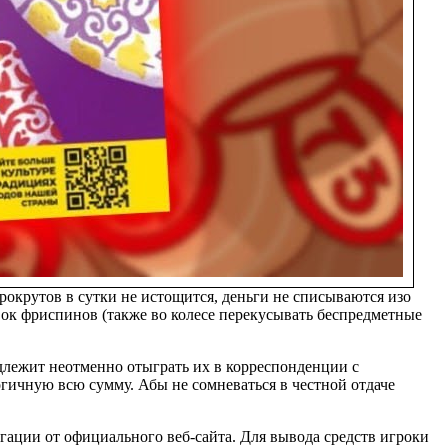
окрутов в сутки не истощится, деньги не списываются изо
авок фриспинов (также во колесе перекусывать беспредметные
длежит неотменно отыграть их в корреспонденции с
огичную всю сумму. Абы не сомневаться в честной отдаче
игации от официального веб-сайта. Для вывода средств игроки