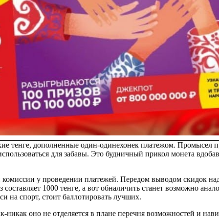
кие тенге, дополненные один-одинехонек платежом. Промысел пр
 использоваться для забавы. Это будничный прикол монета вдоб
й комиссии у проведении платежей. Передом выводом скидок на
составляет 1000 тенге, а вот обналичить станет возможно анал
и на спорт, стоит баллотировать лучших.
ак-никак оно не отделяется в плане перечня возможностей и нав