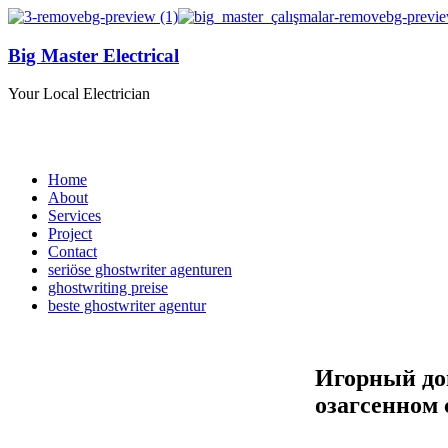
Big Master Electrical
Your Local Electrician
Home
About
Services
Project
Contact
seriöse ghostwriter agenturen
ghostwriting preise
beste ghostwriter agentur
Игорный дом
озагсенном 