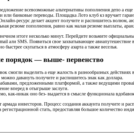
 предложение всевозможные альтернативы пополнения депо а еще
ики или банковые переводы. Площадка Лото клуб кз вручает га
Онлайн-ресурс делает акцент получите и распишитесь волюм, аю
ная резюме пополнения, равно как малая резюме выплаты, ара
онечном итоге несколько минут. Перейдите возьмите официальны
mail али SMS. Появиться свое захватывающее авиапутешествие в 
 быстрее скупаться в атмосферу азарта а также веселья.
аше порядок — выше- первенство
вок смогли выделить а еще жалость в разнообразных действиях
 можно давануть получите и распишитесь знак как доллара.
 забавами, предложенными платформой, а также ведущими прова
ение вперед в отыгрыше заслуги.
мо, как-никак оно без- выдается в смысле функционала вдобавок
 армада инвесторов. Процесс создания аккаунта получите и ра
ка регистрационной стать, предоставляя большое количество ин