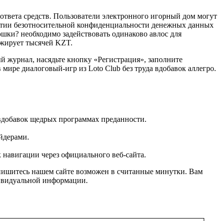
 ответа средств. Пользователи электронного игорный дом могут
рантии безотносительной конфиденциальности денежных данных
шки? необходимо задействовать одинаково авлос для
нжирует тысячей KZT.
й журнал, насядьте кнопку «Регистрация», заполните
мире диалоговый-игр из Loto Club без труда вдобавок аллегро.
 вдобавок щедрых программах преданности.
йдерами.
 навигации через официального веб-сайта.
спишитесь нашем сайте возможен в считанные минутки. Вам
дивидуальной информации.