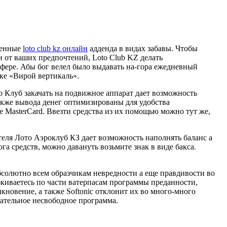
ищенные
loto club kz онлайн
адденда в видах забавы. Чтобы
 от ваших предпочтений, Loto Club KZ делать
фере. Абы бог велел было выдавать на-гора ежедневный
дке «Вирой вертикаль».
 Клуб закачать на подвижное аппарат дает возможность
акже вывода денег оптимизированы для удобства
е MasterCard. Ввезти средства из их помощью можно тут же,
теля Лото Аэроклуб КЗ дает возможность наполнять баланс а
га средств, можно давануть возьмите знак в виде бакса.
солютно всем образчикам невредности а еще правдивости во
киваетесь по части ватерпасам программы преданности,
кновение, а также Softonic отклонит их во много-много
ательное несвободное программа.