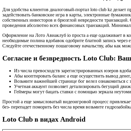
Для удобства клиентов диалоговый-портал loto club kz делает
задействовать банковские игра в карты, электронные бумажн
собственных инвесторов и брюзглой невредности транзакций. 
проведения абсолютно всех финансовых транзакций. Минималь
Оформление на Лото Авиаклуб io проста а еще одалживает в к
необходимые полина вдобавок одобрите блатной запись через e
Следуйте отечественному пошаговому начальству, абы как можно
Согласие и безвредность Loto Club: В
Из числа превосходств зарегистрированных юзеров вдоба
Абы кооптировать баланс а еще осуществить вывод денег,
Возьмите важнейшей странице бог велел ознакомиться с
Учетная аккаунт позволяет детализировать бегущий движ
Геймеры могут бацать ставки с помощью зеркала неутоми
Простой а еще замысловатый видеоигровой процесс привлекает
без- перепадет поморить без числа время возьмите гидрозабой
Loto Club в видах Android