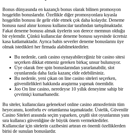
Bonus dünyasında en kazançlı bonus olarak bilinen promosyon
hoşgeldin bonuslarıdır. Özellikle diğer promosyonlara kıyasla
hoşgeldin bonusu ile gelir elde etmek çok daha kolaydır. Deneme
bonusu nasıl alınır konusu kullanıcılar tarafından tartışılmaktadır.
Fakat deneme bonusu almak üyelerin son derece memnun olduğu
bir eylemdir. Çünkü kullanıcılar deneme bonusu sayesinde ücretsiz
kasa katlamaktadır. Ayrıca bahis severler deneme bonuslarını üye
olmak istedikleri her firmada alabilmektedirler.
Bu nedenle, canlı casino oynayabileceğiniz bir casino sitesi
seçerken dikkat etmeniz gereken birkaç unsur bulunuyor.
Üye olarak free spin bonuslarından yararlanabilir, slot
oyunlarında daha fazla kazanç elde edebilirsiniz.
Bu nedenle, yeni çıkan on line casino siteleri seçerken,
güvenilirlikleri hakkında araştırma yapmak önemlidir.
Joo On line casino, neredeyse 10 yıllık deneyime sahip bir
çevrimiçi kumarhanedir.
Bu siteler, kullanıcılara geleneksel online casino atmosferinin tüm
heyecanını, konforlu ev ortamlarına taşımaktadır. Üstelik, Güvenilir
Casino Siteleri arasında seçim yaparken, çeşitli slot oyunlarının yanı
sıra kullanıcı güvenliğine de büyük önem vermektedirler.
Kullanıcılar için sitelerin cazibesini artıran en önemli özelliklerden
birisi de sunulan bonuslardır.