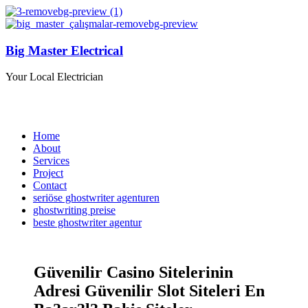
Big Master Electrical
Your Local Electrician
Home
About
Services
Project
Contact
seriöse ghostwriter agenturen
ghostwriting preise
beste ghostwriter agentur
Güvenilir Casino Sitelerinin
Adresi Güvenilir Slot Siteleri En