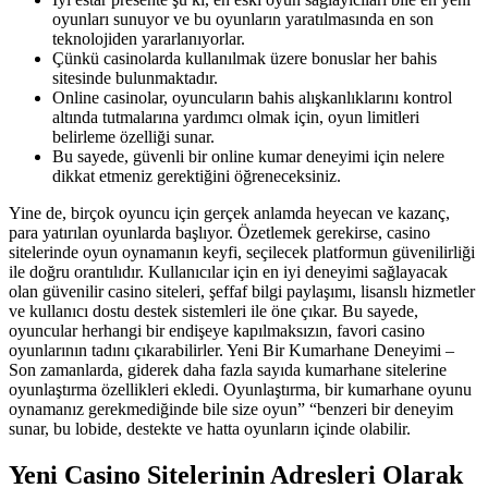
oyunları sunuyor ve bu oyunların yaratılmasında en son
teknolojiden yararlanıyorlar.
Çünkü casinolarda kullanılmak üzere bonuslar her bahis
sitesinde bulunmaktadır.
Online casinolar, oyuncuların bahis alışkanlıklarını kontrol
altında tutmalarına yardımcı olmak için, oyun limitleri
belirleme özelliği sunar.
Bu sayede, güvenli bir online kumar deneyimi için nelere
dikkat etmeniz gerektiğini öğreneceksiniz.
Yine de, birçok oyuncu için gerçek anlamda heyecan ve kazanç,
para yatırılan oyunlarda başlıyor. Özetlemek gerekirse, casino
sitelerinde oyun oynamanın keyfi, seçilecek platformun güvenilirliği
ile doğru orantılıdır. Kullanıcılar için en iyi deneyimi sağlayacak
olan güvenilir casino siteleri, şeffaf bilgi paylaşımı, lisanslı hizmetler
ve kullanıcı dostu destek sistemleri ile öne çıkar. Bu sayede,
oyuncular herhangi bir endişeye kapılmaksızın, favori casino
oyunlarının tadını çıkarabilirler. Yeni Bir Kumarhane Deneyimi –
Son zamanlarda, giderek daha fazla sayıda kumarhane sitelerine
oyunlaştırma özellikleri ekledi. Oyunlaştırma, bir kumarhane oyunu
oynamanız gerekmediğinde bile size oyun” “benzeri bir deneyim
sunar, bu lobide, destekte ve hatta oyunların içinde olabilir.
Yeni Casino Sitelerinin Adresleri Olarak