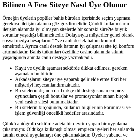
Bilinen A Few Siteye Nasıl Üye Olunur
Örneğin üyelerin popüler bahis büroları içerisinde seçim yapması
gerekirse iletişim alanına göz gezdirmelidir. Çünkü kullanıcıların
iletişim alanında iyi olmayan sitelerde bir sonraki süre?te büyük
sorunlar yaşadığı bilinmektedir. Dolayısıyla müşteriler genel olarak
sosyal medya hesaplarını” “ve canlı destek hattını kontrol
etmektedir. Ayrıca canlı destek hattının iyi çalışması site içi konforu
artırmaktadır. Bahis tutkunları özellikle casino alanında sıkıntı
yaşadığında anında canlı desteğe yazmaktadır.
Kayıt ve üyelik aşaması sektörde dikkat edilmesi gereken
aşamalardan biridir.
Arkadaşlarını siteye üye yaparak gelir elde etme fikri her
müşteriyi heyecanlandırmaktadır.
Bu sitelerin dışında da Türkçe dil desteği sunan empieza
oyunculara çeşitli bonuslar ve promosyonlar sunan birçok
yeni casino sitesi bulunmaktadır.
Bu sitelerin birçoğunda, kullanıcı bilgilerinin korunması ve
işlem güvenliği öncelikli hedefler arasındadır.
Çünkü autógrafo sektörde adeta bir devrim yapan bir uygulama
çıkartmıştır. Oldukça kullanışlı olması empieza üyeleri her anlamda
tatmin etmesi uygulamayı öne çıkarmaktadır. Üyeler yabancı ve