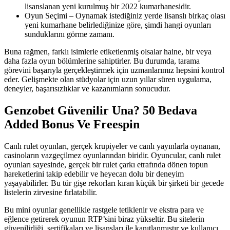
lisanslanan yeni kurulmuş bir 2022 kumarhanesidir.
Oyun Seçimi – Oynamak istediğiniz yerde lisanslı birkaç olası
yeni kumarhane belirlediğinize göre, şimdi hangi oyunları
sunduklarını görme zamanı.
Buna rağmen, farklı isimlerle etiketlenmiş olsalar haine, bir veya
daha fazla oyun bölümlerine sahiptirler. Bu durumda, tarama
görevini başarıyla gerçekleştirmek için uzmanlarımız hepsini kontrol
eder. Gelişmekte olan stüdyolar için uzun yıllar süren uygulama,
deneyler, başarısızlıklar ve kazanımların sonucudur.
Genzobet Güvenilir Una? 50 Bedava
Added Bonus Ve Freespin
Canlı rulet oyunları, gerçek krupiyeler ve canlı yayınlarla oynanan,
casinoların vazgeçilmez oyunlarından biridir. Oyuncular, canlı rulet
oyunları sayesinde, gerçek bir rulet çarkı etrafında dönen topun
hareketlerini takip edebilir ve heyecan dolu bir deneyim
yaşayabilirler. Bu tür gişe rekorları kıran küçük bir şirketi bir gecede
listelerin zirvesine fırlatabilir.
Bu mini oyunlar genellikle rastgele tetiklenir ve ekstra para ve
eğlence getirerek oyunun RTP’sini biraz yükseltir. Bu sitelerin
güvenilirliği, sertifikaları ve lisansları ile kanıtlanmıştır ve kullanıcı