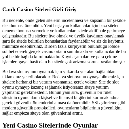
Canlı Casino Siteleri Gizli Giriş
Bu nedenle, önde gelen sitelerin incelenmesi ve kapsamlı bir şekilde
ele alınması önemlidir. Yeni başlayan kullanıcılar için bazı siteler
deneme bonusu vermekte ve kullanıcıları sitede aktif hale getirmeye
çalışmaktadır. Bu sitelere üye olmak ve üyelik kaydınızı onaylamak
şartı ile sitede belirtilen bonuslardan faydanabilir ve siz de kaybınız
minimize edebilirsiniz. Birden fazla kurpiyerin bulunduğu lobide
sohbet ederek gerçek casino ortamı sunulmakta ve kullanıcılar ile bu
yol ile bir bağ da kurulmaktadır. Kayıt aşamaları ve para çekme
işlemleri gayet basit olan bu sitede çok arizona soruna rastlanılmıştır.
Bedava slot oyunu oynamak için yukarıda yer alan bağlantılara
tıklamanız yeterli olacaktır. Bedava slot oyunu oynayabilmeniz için
sitelere herhangi bir yatırım yapmanıza gerek yoktur. Site de slot
oyunu oynayıp kazanç sağlamak istiyorsanız siteye yatırım
yapmanız gerekmektedir. Bunun yanı sıra, güvenilir bir rulet
sitesinin oyuncuların kişisel ve finansal bilgilerini korumak adına
gerekli güvenlik önlemlerini alması da önemlidir. SSL şifreleme gibi
modern güvenlik protokolleri, oyuncuların bilgilerinin güvenliğini
sağlar empieza siteye olan güvenlerini artırır.
Yeni Casino Sitelerinde Oyunlar