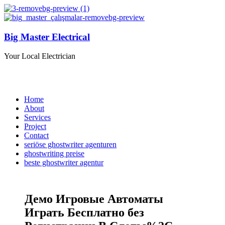
Big Master Electrical
Your Local Electrician
Home
About
Services
Project
Contact
seriöse ghostwriter agenturen
ghostwriting preise
beste ghostwriter agentur
Демо Игровые Автоматы
Играть Бесплатно без