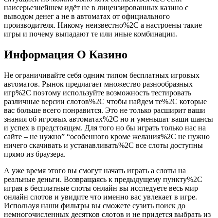
наисерьезнейшем идёт не в лицензированных казино с
выводом денег а не в автоматах от официального
производителя. Никому неизвестно%2C а настроены такие
игры и почему выпадают те или иные комбинации.
Информация O Казино
Не ограничивайте себя одним типом бесплатных игровых
автоматов. Рынок предлагает множество разнообразных
игр%2C поэтому используйте возможность тестировать
различные версии слотов%2C чтобы найдем те%2C которые
вас больше всего понравится. Это не только расширит ваши
знания об игровых автоматах%2C но и уменьшат ваши шансы
и успех в предстоящем. Для того но бы играть только нас на
сайте – не нужно” “особенного кроме желания%2C не нужно
ничего скачивать и устанавливать%2C все слоты доступны
прямо из браузера.
А уже время этого вы смогут начать играть а слоты на
реальные деньги. Возвращаясь к предыдущему пункту%2C
играя в бесплатные слоты онлайн вы исследуете весь мир
онлайн слотов и увидите что именно вас увлекает в игре.
Используя наши фильтры вы сможете сузить поиск до
немногочисленных десятков слотов и не придется выбрать из