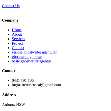
Contact Us
Company
Home
About
Services
Project
Contact
seriöse ghostwriter agenturen
ghostwriting preise
beste ghostwriter agentur
Contact
0431 191 106
bigmasterelectrical@gmail.com
Address
Auburn, NSW