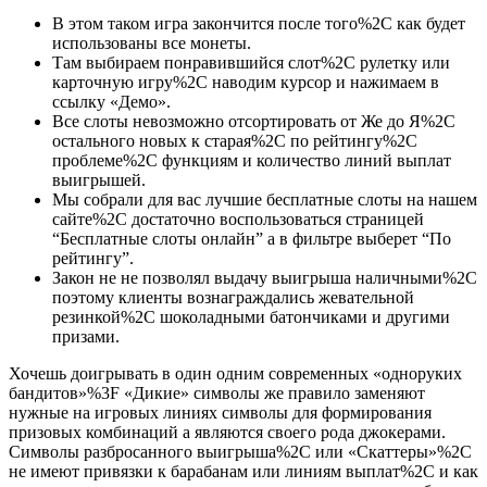
В этом таком игра закончится после того%2C как будет
использованы все монеты.
Там выбираем понравившийся слот%2C рулетку или
карточную игру%2C наводим курсор и нажимаем в
ссылку «Демо».
Все слоты невозможно отсортировать от Же до Я%2C
остального новых к старая%2C по рейтингу%2C
проблеме%2C функциям и количество линий выплат
выигрышей.
Мы собрали для вас лучшие бесплатные слоты на нашем
сайте%2C достаточно воспользоваться страницей
“Бесплатные слоты онлайн” а в фильтре выберет “По
рейтингу”.
Закон не не позволял выдачу выигрыша наличными%2C
поэтому клиенты вознаграждались жевательной
резинкой%2C шоколадными батончиками и другими
призами.
Хочешь доигрывать в один одним современных «одноруких
бандитов»%3F «Дикие» символы же правило заменяют
нужные на игровых линиях символы для формирования
призовых комбинаций а являются своего рода джокерами.
Символы разбросанного выигрыша%2C или «Скаттеры»%2C
не имеют привязки к барабанам или линиям выплат%2C и как