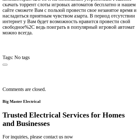
скачать торрент слоты игровых автоматов бесплатно и нашем
сайте сможете Вам с пользой провести свое незанятое время и
насладиться приятным чувством азарта. В период отсутствии
интернет у Вам будет возможность нравится провести свой
свободное%2C ведь поиграть в популярный игровой автомат
можно всегда.
Tags: No tags
Comments are closed.
Big Master Electrical
Trusted Electrical Services for Homes
and Businesses
For inquiries, please contact us now