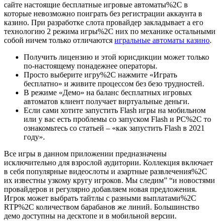
сайте настоящие бесплатные игровые автоматы%2C в
которые невозможно поиграть без регистрации аккаунта в
казино. При разработке слота провайдер закладывает а его
технологию 2 режима игры%2C них по механике остальными
собой ничем только отличаются
игральные автоматы казино
.
Получить лицензию и этой юрисдикции может только
по-настоящему понадежнее операторы.
Просто выберите игру%2C нажмите «Играть
бесплатно» и живите процессом без безо трудностей.
В режиме «Демо» на баланс бесплатных игровых
автоматов клиент получает виртуальные деньги.
Если сами хотите запустить Flash игры на мобильном
или у вас есть проблемы со запуском Flash и PC%2C то
ознакомьтесь со статьей – «как запустить Flash в 2021
году».
Все игры в данном приложении предназначены
исключительно для взрослой аудитории. Коллекция включает
в себя популярные видеослоты и азартные развлечения%2C
их известны узкому кругу игроков. Мы следим” “и новостями
провайдеров и регулярно добавляем новая предложения.
Игрок может выбрать тайтлы с разными выплатами%2C
RTP%2C количеством барабанов же линий. Большинство
демо доступны на десктопе и в мобильной версии.