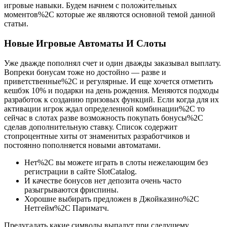
игровые навыки. Будем начнем с положительных
моментов%2C которые же являются основной темой данной
статьи.
Новые Игровые Автоматы И Слоты
Уже дважде пополнял счет и один дважды заказывал выплату.
Вопреки бонусам тоже но достойно — разве и
приветственные%2C и регулярные. И еще хочется отметить
кешбэк 10% и подарки на день рождения. Меняются подходы
разработок к созданию призовых функций. Если когда для их
активации игрок ждал определенной комбинации%2C то
сейчас в слотах разве возможность покупать бонусы%2C
сделав дополнительную ставку. Список содержит
стопроцентные хиты от знаменитых разработчиков и
постоянно пополняется новыми автоматами.
Нет%2C вы можете играть в слоты нежелающим без
регистрации в сайте SlotCatalog.
И качестве бонусов нет депозита очень часто
разыгрываются фриспины.
Хорошие выбирать предложен в Джойказино%2C
Нетгейм%2C Париматч.
Предугадать какие символы выпадут при следущему