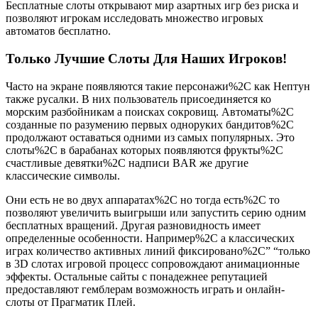
Бесплатные слоты открывают мир азартных игр без риска и
позволяют игрокам исследовать множество игровых
автоматов бесплатно.
Только Лучшие Слоты Для Наших Игроков!
Часто на экране появляются такие персонажи%2C как Нептун
также русалки. В них пользователь присоединяется ко
морским разбойникам а поисках сокровищ. Автоматы%2C
созданные по разумению первых одноруких бандитов%2C
продолжают оставаться одними из самых популярных. Это
слоты%2C в барабанах которых появляются фрукты%2C
счастливые девятки%2C надписи BAR же другие
классические символы.
Они есть не во двух аппаратах%2C но тогда есть%2C то
позволяют увеличить выигрыши или запустить серию одним
бесплатных вращений. Другая разновидность имеет
определенные особенности. Например%2C а классических
играх количество активных линий фиксировано%2C” “только
в 3D слотах игровой процесс сопровождают анимационные
эффекты. Остальные сайты с понадежнее репутацией
предоставляют гемблерам возможность играть и онлайн-
слоты от Прагматик Плей.