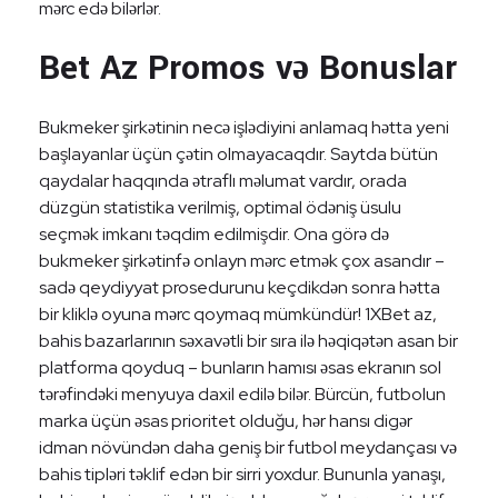
mərc edə bilərlər.
Bet Az Promos və Bonuslar
Bukmeker şirkətinin necə işlədiyini anlamaq hətta yeni
başlayanlar üçün çətin olmayacaqdır. Saytda bütün
qaydalar haqqında ətraflı məlumat vardır, orada
düzgün statistika verilmiş, optimal ödəniş üsulu
seçmək imkanı təqdim edilmişdir. Ona görə də
bukmeker şirkətinfə onlayn mərc etmək çox asandır –
sadə qeydiyyat prosedurunu keçdikdən sonra hətta
bir kliklə oyuna mərc qoymaq mümkündür! 1XBet az,
bahis bazarlarının səxavətli bir sıra ilə həqiqətən asan bir
platforma qoyduq – bunların hamısı əsas ekranın sol
tərəfindəki menyuya daxil edilə bilər. Bürcün, futbolun
marka üçün əsas prioritet olduğu, hər hansı digər
idman növündən daha geniş bir futbol meydançası və
bahis tipləri təklif edən bir sirri yoxdur. Bununla yanaşı,