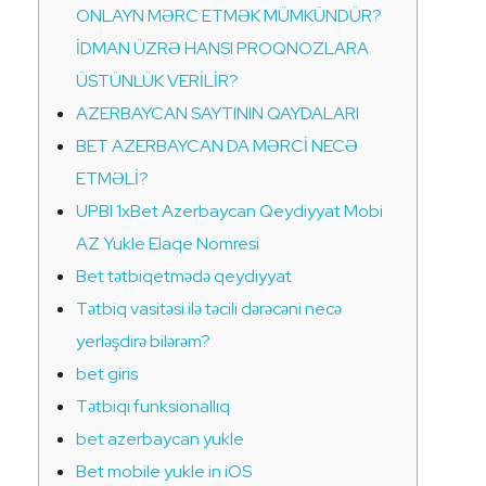
ONLAYN MƏRC ETMƏK MÜMKÜNDÜR?
İDMAN ÜZRƏ HANSI PROQNOZLARA
ÜSTÜNLÜK VERİLİR?
AZERBAYCAN SAYTININ QAYDALARI
BET AZERBAYCAN DA MƏRCİ NECƏ
ETMƏLİ?
UPBI 1xBet Azerbaycan Qeydiyyat Mobi
AZ Yukle Elaqe Nomresi
Bet tətbiqetmədə qeydiyyat
Tətbiq vasitəsi ilə təcili dərəcəni necə
yerləşdirə bilərəm?
bet giris
Tətbiqi funksionallıq
bet azerbaycan yukle
Bet mobile yukle in iOS