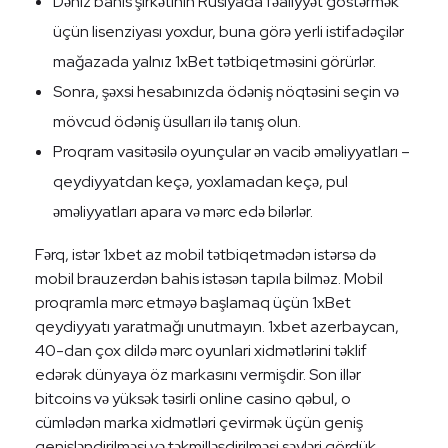
Dəniz bahis şirkətinin Rusiyada fəaliyyət göstərmək
üçün lisenziyası yoxdur, buna görə yerli istifadəçilər
mağazada yalnız 1xBet tətbiqetməsini görürlər.
Sonra, şəxsi hesabınızda ödəniş nöqtəsini seçin və
mövcud ödəniş üsulları ilə tanış olun.
Proqram vasitəsilə oyunçular ən vacib əməliyyatları –
qeydiyyatdan keçə, yoxlamadan keçə, pul
əməliyyatları apara və mərc edə bilərlər.
Fərq, istər 1xbet az mobil tətbiqetmədən istərsə də
mobil brauzerdən bahis istəsən tapıla bilməz. Mobil
proqramla mərc etməyə başlamaq üçün 1xBet
qeydiyyatı yaratmağı unutmayın. 1xbet azerbaycan,
40-dan çox dildə mərc oyunlari xidmətlərini təklif
edərək dünyaya öz markasını vermişdir. Son illər
bitcoins və yüksək təsirli online casino qəbul, o
cümlədən marka xidmətləri çevirmək üçün geniş
genişləndirilməsi və təkmilləşdirilməsi səyləri gördük.