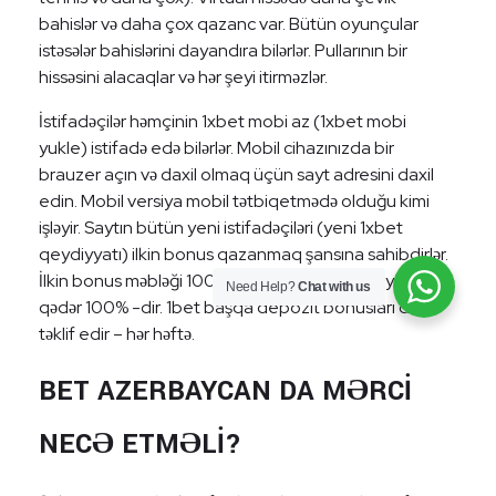
bahislər və daha çox qazanc var. Bütün oyunçular
istəsələr bahislərini dayandıra bilərlər. Pullarının bir
hissəsini alacaqlar və hər şeyi itirməzlər.
İstifadəçilər həmçinin 1xbet mobi az (1xbet mobi
yukle) istifadə edə bilərlər. Mobil cihazınızda bir
brauzer açın və daxil olmaq üçün sayt adresini daxil
edin. Mobil versiya mobil tətbiqetmədə olduğu kimi
işləyir. Saytın bütün yeni istifadəçiləri (yeni 1xbet
qeydiyyatı) ilkin bonus qazanmaq şansına sahibdirlər.
İlkin bonus məbləği 100 Avro və ekvivalent valyuta
Need Help?
Chat with us
qədər 100% -dir. 1bet başqa depozit bonusları da
təklif edir – hər həftə.
BET AZERBAYCAN DA MƏRCİ
NECƏ ETMƏLİ?