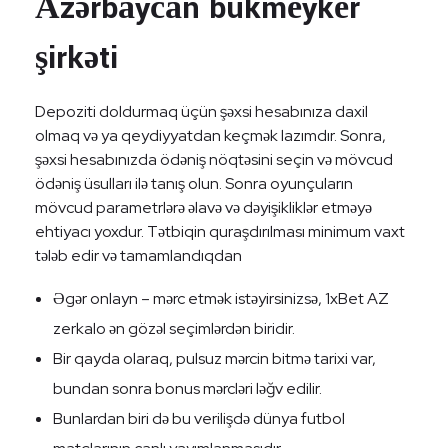
Аzərbаyсаn bukmеykеr
şirkəti
Depoziti doldurmaq üçün şəxsi hesabınıza daxil
olmaq və ya qeydiyyatdan keçmək lazımdır. Sonra,
şəxsi hesabınızda ödəniş nöqtəsini seçin və mövcud
ödəniş üsulları ilə tanış olun. Sonra oyunçuların
mövcud parametrlərə əlavə və dəyişikliklər etməyə
ehtiyacı yoxdur. Tətbiqin quraşdırılması minimum vaxt
tələb edir və tamamlandıqdan
Əgər onlayn – mərc etmək istəyirsinizsə, 1xBet AZ
zerkalo ən gözəl seçimlərdən biridir.
Bir qayda olaraq, pulsuz mərcin bitmə tarixi var,
bundan sonra bonus mərcləri ləğv edilir.
Bunlardan biri də bu verilişdə dünya futbol