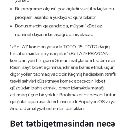
yönəlib.
Bu proqramın ölçüsü çox kiçikdir və istifadəçilər bu
proqramı asanlıqla yükləyə və qura bilərlər.
Bonus mərcini qazandıqda, müştəri 1xBet az
nominal dəyərindən aşağı ödəniş alacaq.
1xBet AZ kompaniyasında TOTO-15, TOTO dəqiq
hesaba mərclər qoymaq olar 1xBet AZERBAYCAN
kompaniyası hər gün «Günün matçları»nı təqdim edir.
Rəsmi sayt 1xbet açılmırsa, idmana bahis etmək üçün
digər yolları tapmaq vacibdir. Keçmiş hadisələrin ətraflı
təsviri səhvləri düzəltməyə kömək edəcəkdir. 1xbet
güzgüdən bahis etmək, idman izləməkdə marağı
artırmaq üçün bir yoldur. Bookmaker bir hesabı bütün
qurğular üçün əsas kimi təmin etdi. Populyar iOS və ya
Android əməliyyat sistemləri dəstəklənir.
Bet tətbiqetməsindən necə