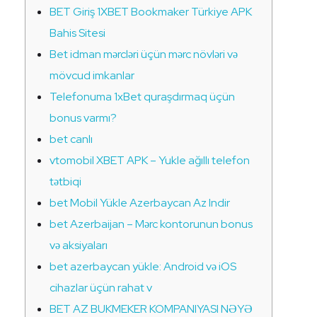
BET Giriş 1XBET Bookmaker Türkiye APK
Bahis Sitesi
Bet idman mərcləri üçün mərc növləri və
mövcud imkanlar
Telefonuma 1xBet quraşdırmaq üçün
bonus varmı?
bet canlı
vtomobil XBET APK – Yukle ağıllı telefon
tətbiqi
bet Mobil Yükle Azerbaycan Az Indir
bet Azerbaijan – Mərc kontorunun bonus
və aksiyaları
bet azerbaycan yükle: Android və iOS
cihazlar üçün rahat v
BET AZ BUKMEKER KOMPANIYASI NƏYƏ