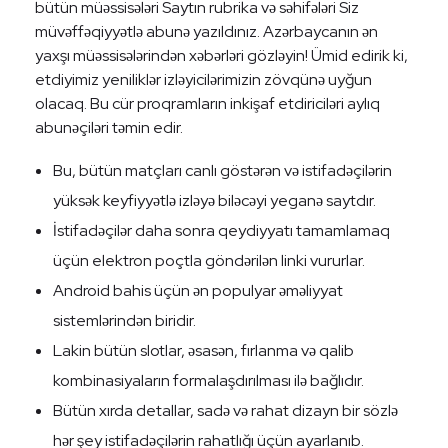
bütün müəssisələri Saytın rubrika və səhifələri Siz
müvəffəqiyyətlə abunə yazıldınız. Azərbaycanın ən
yaxşı müəssisələrindən xəbərləri gözləyin! Ümid edirik ki,
etdiyimiz yeniliklər izləyicilərimizin zövqünə uyğun
olacaq. Bu cür proqramların inkişaf etdiriciləri aylıq
abunəçiləri təmin edir.
Bu, bütün matçları canlı göstərən və istifadəçilərin
yüksək keyfiyyətlə izləyə biləcəyi yeganə saytdır.
İstifadəçilər daha sonra qeydiyyatı tamamlamaq
üçün elektron poçtla göndərilən linki vururlar.
Android bahis üçün ən populyar əməliyyat
sistemlərindən biridir.
Lakin bütün slotlar, əsasən, fırlanma və qalib
kombinasiyaların formalaşdırılması ilə bağlıdır.
Bütün xırda detallar, sadə və rahat dizayn bir sözlə
hər şey istifadəçilərin rahatlığı üçün ayarlanıb.