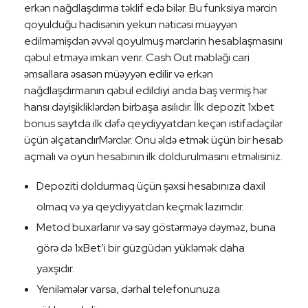
erkən nağdlaşdırma təklif edə bilər. Bu funksiya mərcin
qoyulduğu hadisənin yekun nəticəsi müəyyən
edilməmişdən əvvəl qoyulmuş mərclərin hesablaşmasını
qəbul etməyə imkan verir. Cash Out məbləği cari
əmsallara əsasən müəyyən edilir və erkən
nağdlaşdırmanın qəbul edildiyi anda baş vermiş hər
hansı dəyişikliklərdən birbaşa asılıdır. İlk depozit 1xbet
bonus saytda ilk dəfə qeydiyyatdan keçən istifadəçilər
üçün əlçatandırMərclər. Onu əldə etmək üçün bir hesab
açmalı və oyun hesabının ilk doldurulmasını etməlisiniz.
Depoziti doldurmaq üçün şəxsi hesabınıza daxil
olmaq və ya qeydiyyatdan keçmək lazımdır.
Metod buxarlanır və səy göstərməyə dəyməz, buna
görə də 1xBet’i bir güzgüdən yükləmək daha
yaxşıdır.
Yeniləmələr varsa, dərhal telefonunuza