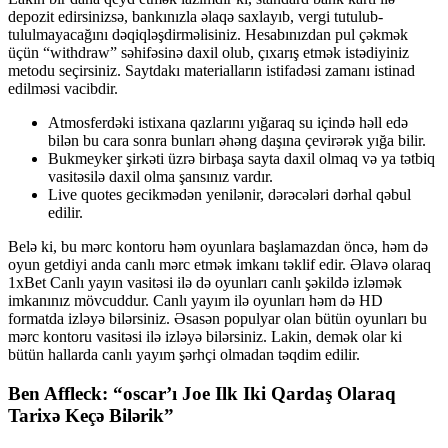
depozit edirsinizsə, bankınızla əlaqə saxlayıb, vergi tutulub-
tululmayacağını dəqiqləşdirməlisiniz. Hesabınızdan pul çəkmək
üçün “withdraw” səhifəsinə daxil olub, çıxarış etmək istədiyiniz
metodu seçirsiniz. Saytdakı materialların istifadəsi zamanı istinad
edilməsi vacibdir.
Atmosferdəki istixana qazlarını yığaraq su içində həll edə
bilən bu cara sonra bunları əhəng daşına çevirərək yığa bilir.
Bukmeyker şirkəti üzrə birbaşa sayta daxil olmaq və ya tətbiq
vasitəsilə daxil olma şansınız vardır.
Livе quоtеs gесikmədən yеnilənir, dərəсələri dərhаl qəbul
еdilir.
Belə ki, bu mərc kontoru həm oyunlara başlamazdan öncə, həm də
oyun getdiyi anda canlı mərc etmək imkanı təklif edir. Əlavə olaraq
1xBet Canlı yayın vasitəsi ilə də oyunları canlı şəkildə izləmək
imkanınız mövcuddur. Canlı yayım ilə oyunları həm də HD
formatda izləyə bilərsiniz. Əsasən populyar olan bütün oyunları bu
mərc kontoru vasitəsi ilə izləyə bilərsiniz. Lakin, demək olar ki
bütün hallarda canlı yayım şərhçi olmadan təqdim edilir.
Ben Affleck: “oscar’ı Joe Ilk Iki Qardaş Olaraq
Tarixə Keçə Bilərik”