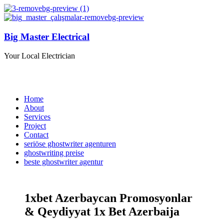
Big Master Electrical
Your Local Electrician
Home
About
Services
Project
Contact
seriöse ghostwriter agenturen
ghostwriting preise
beste ghostwriter agentur
1xbet Azerbaycan Promosyonlar
& Qeydiyyat 1x Bet Azerbaija