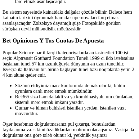
fərq etmək asanlaşacaqdır.
Bu sistem sayəsində kainatdakı dalğalar çözülə bilinir. Beləcə həm
kainatın tarixini öyrənmək həm də supernovaları fərq etmək
asanlaşacaqdır. Zəlzələyə dayanıqlı şüşə Fotoşəkildə görülən
sürüşkən deyil mühəndislik möcüzəsidir.
Bet Opiniones Y Tus Cuotas De Apuesta
Popular Science hər il fərqli kateqoriyalarda ən təsir edici 100 işi
seçir. Alptransit Gotthard Foundation Tuneli 1999-ci ildə istehsalına
başlanan tunel 57 km uzunluğuyla dünyanın ən uzun tunelidir.
İsveçrə ilə İtaliyanı bir-birinə bağlayan tunel bəzi nöqtələrdə yerin 2.
4 km altına qədər enir.
Sözünü etdiyimiz mərc kontorunda demək olar ki, bütün
oyunlara canlı mərc etmək mümkündür.
Bet365 sizə həm də təkli və ya kombinasiyalı, um cümlədən,
sistemli mərc etmək imkanı yaradır.
Qumаr və idmаn bаhisləri istənilən yеrdən, istənilən vаxt
mövсuddur.
Əgər hesabınızı doğrulatmasanız pul çıxarışı, bonuslardan
faydalanma və. s kimi özəlliklərdən məhrum olacaqsınız. Vəsiqə ilə
doğrulama ona görə tələb olunur ki, yetkinlik yaşınızı