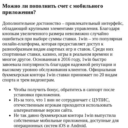
Можно ли пополнить счет с мобильного
приложения?
Дополнительное достоинство – привлекательный интерфейс,
обладающий крупными элементами управления. Благодаря
кнопкам увеличенного размера невозможно случайно
ошибиться при выборе суммы ставки. 1win – это популярная
онлайн-платформа, которая предоставляет доступ к
разнообразным видам азартных игр и ставок. Среди них
спортивные ставки, казино, игры в реальном времени и
многое другое. Основанная в 2016 году, 1win быстро
завоевала популярность благодаря надежной репутации и
высокому уровню обслуживания клиентов. Официальная
букмекерская контора 1win ставки принимает по 20 видам
спорта и трем видеоиграм.
Чтобы получить бонус, обратитесь в саппорт после
установки приложения.
Из-за того, что 1 вин не сотрудничает с ЦУПИС,
отечественным игрокам приходится использовать
альтернативные версии сайта.
Не так давно букмекерская контора 1win выпустила
собственные мобильные приложения, доступные для
операционных систем iOS и Android.