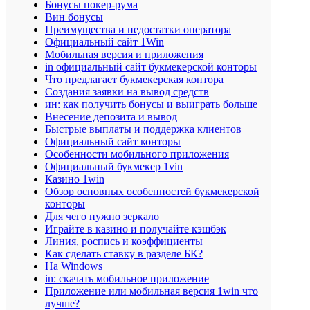
Бонусы покер-рума
Вин бонусы
Преимущества и недостатки оператора
Официальный сайт 1Win
Мобильная версия и приложения
in официальный сайт букмекерской конторы
Что предлагает букмекерская контора
Создания заявки на вывод средств
ин: как получить бонусы и выиграть больше
Внесение депозита и вывод
Быстрые выплаты и поддержка клиентов
Официальный сайт конторы
Особенности мобильного приложения
Официальный букмекер 1vin
Казино 1win
Обзор основных особенностей букмекерской
конторы
Для чего нужно зеркало
Играйте в казино и получайте кэшбэк
Линия, роспись и коэффициенты
Как сделать ставку в разделе БК?
На Windows
in: скачать мобильное приложение
Приложение или мобильная версия 1win что
лучше?