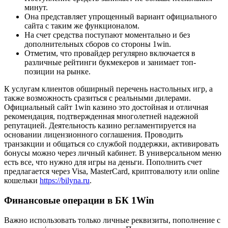
минут.
Она представляет упрощенный вариант официального
сайта с таким же функционалом.
На счет средства поступают моментально и без
дополнительных сборов со стороны 1win.
Отметим, что провайдер регулярно включается в
различные рейтинги букмекеров и занимает топ-
позиции на рынке.
К услугам клиентов обширный перечень настольных игр, а
также возможность сразиться с реальными дилерами.
Официальный сайт 1win казино это достойная и отличная
рекомендация, подтвержденная многолетней надежной
репутацией. Деятельность казино регламентируется на
основании лицензионного соглашения. Проводить
транзакции и общаться со службой поддержки, активировать
бонусы можно через личный кабинет. В универсальном меню
есть все, что нужно для игры на деньги. Пополнить счет
предлагается через Visa, MasterCard, криптовалюту или online
кошельки
https://bilyna.ru
.
Финансовые операции в БК 1Win
Важно использовать только личные реквизиты, пополнение с