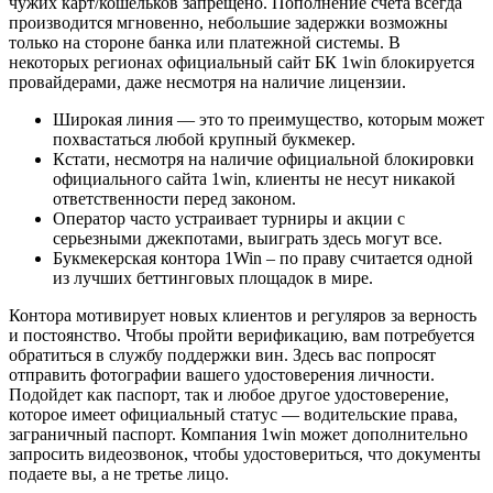
чужих карт/кошельков запрещено. Пополнение счета всегда
производится мгновенно, небольшие задержки возможны
только на стороне банка или платежной системы. В
некоторых регионах официальный сайт БК 1win блокируется
провайдерами, даже несмотря на наличие лицензии.
Широкая линия — это то преимущество, которым может
похвастаться любой крупный букмекер.
Кстати, несмотря на наличие официальной блокировки
официального сайта 1win, клиенты не несут никакой
ответственности перед законом.
Оператор часто устраивает турниры и акции с
серьезными джекпотами, выиграть здесь могут все.
Букмекерская контора 1Win – по праву считается одной
из лучших беттинговых площадок в мире.
Контора мотивирует новых клиентов и регуляров за верность
и постоянство. Чтобы пройти верификацию, вам потребуется
обратиться в службу поддержки вин. Здесь вас попросят
отправить фотографии вашего удостоверения личности.
Подойдет как паспорт, так и любое другое удостоверение,
которое имеет официальный статус — водительские права,
заграничный паспорт. Компания 1win может дополнительно
запросить видеозвонок, чтобы удостовериться, что документы
подаете вы, а не третье лицо.