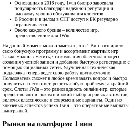
Основанная в 2016 году, 1win быстро завоевала
популярность благодаря надежной репутации и
высокому уровню обслуживания клиентов.
В России и в целом в СНГ доступ к БК регулярно
ограничивается.
Около каждого бренда – количество игр,
предоставленное для 1Win.
На данный момент можно заметить, что 1 Вин расширило
свою бонусную программу и ассортимент азартных игр.
Также можно заметить, что компания облегчила процесс
создания учетной записи и добавила быструю регистрацию с
помощью социальных сетей. Улучшенная техническая
поддержка теперь ведет свою работу круглосуточно.
Пользователь сможет в любое время задать вопрос и быстро
получить на него ответ, решить любую проблему за крайний
срок. Слоты 1Win – это разновидность онлайн-игр, которые
предоставляют игрокам широкий выбор игровых автоматов,
включая классические и современные варианты. Один из
ключевых аспектов успеха 1вин – это оперативные выплаты
выигрышей.
Рынки на платформе 1 вин