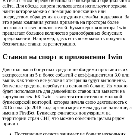
В связи с этом нередко возникают блокировки официального
сайта. Для обхода запрета пользователи используют зеркала,
найти которое можно с помощью поисковика или
посредством обращения к сотруднику службы поддержки. За
это время компания успела привлечь на просторы более
несколько тысяч пользователей. Букмекерская контора 1win
предлагает большое количество разнообразных бонусных
предложений. Например, здесь есть возможность получить
бесплатные ставки за регистрацию.
Ставки на спорт в приложении 1win
Для отыгрыша бонусных средств необходимо проставить их
экспрессами из 5 и более событий с коэффициентами 3.0 или
выше. Как только все условия отыгрыша будут выполнены,
бонусные средства перейдут на основной баланс. Их можно
будет использовать для дальнейших ставок или вывести на
карту/кошелек. БК 1win – является относительно молодой
букмекерской конторой, которая начала свою деятельность с
2016 года. До 2018 года организация имела другое название, а
именно FirstBet. Букмекер считается популярным на
территории стран СНГ, что можно объяснить целым рядом
причин.
Поступление средств занимает не больше нескольких