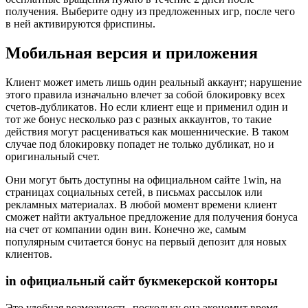
получения. Выберите одну из предложенных игр, после чего
в ней активируются фриспины.
Мобильная версия и приложения
Клиент может иметь лишь один реальный аккаунт; нарушение
этого правила изначально влечет за собой блокировку всех
счетов-дубликатов. Но если клиент еще и применил один и
тот же бонус несколько раз с разных аккаунтов, то такие
действия могут расцениваться как мошеннические. В таком
случае под блокировку попадет не только дубликат, но и
оригинальный счет.
Они могут быть доступны на официальном сайте 1win, на
страницах социальных сетей, в письмах рассылок или
рекламных материалах. В любой момент времени клиент
сможет найти актуальное предложение для получения бонуса
на счет от компании один вин. Конечно же, самым
популярным считается бонус на первый депозит для новых
клиентов.
in официальный сайт букмекерской конторы
Это удобная возможность, поскольку она экономит время