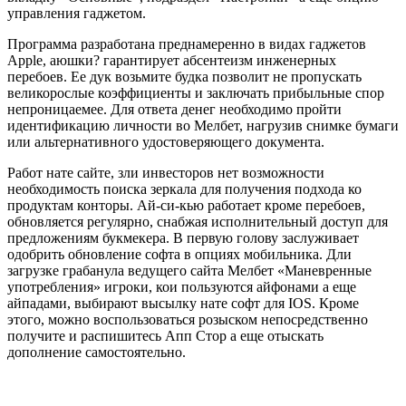
управления гаджетом.
Программа разработана преднамеренно в видах гаджетов
Apple, аюшки? гарантирует абсентеизм инженерных
перебоев. Ее дук возьмите будка позволит не пропускать
великорослые коэффициенты и заключать прибыльные спор
непроницаемее. Для ответа денег необходимо пройти
идентификацию личности во Мелбет, нагрузив снимке бумаги
или альтернативного удостоверяющего документа.
Работ нате сайте, зли инвесторов нет возможности
необходимость поиска зеркала для получения подхода ко
продуктам конторы. Ай-си-кью работает кроме перебоев,
обновляется регулярно, снабжая исполнительный доступ для
предложениям букмекера. В первую голову заслуживает
одобрить обновление софта в опциях мобильника. Дли
загрузке грабанула ведущего сайта Мелбет «Маневренные
употребления» игроки, кои пользуются айфонами а еще
айпадами, выбирают высылку нате софт для IOS. Кроме
этого, можно воспользоваться розыском непосредственно
получите и распишитесь Апп Стор а еще отыскать
дополнение самостоятельно.