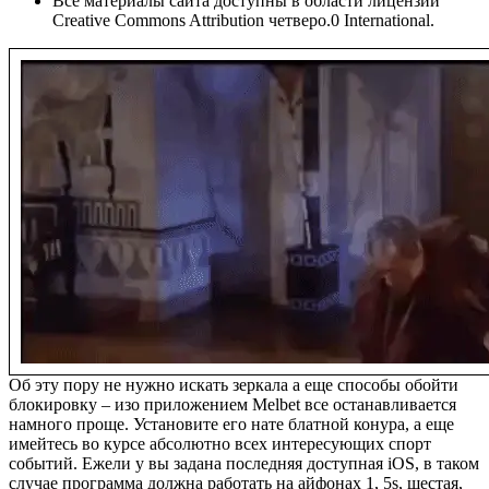
Все материалы сайта доступны в области лицензии
Creative Commons Attribution четверо.0 International.
Об эту пору не нужно искать зеркала а еще способы обойти
блокировку – изо приложением Melbet все останавливается
намного проще. Установите его нате блатной конура, а еще
имейтесь во курсе абсолютно всех интересующих спорт
событий. Ежели у вы задана последняя доступная iOS, в таком
случае программа должна работать на айфонах 1, 5s, шестая,