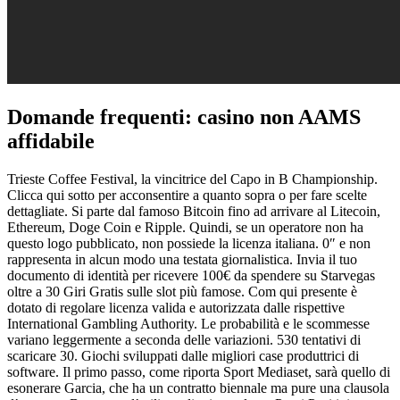
Domande frequenti: casino non AAMS
affidabile
Trieste Coffee Festival, la vincitrice del Capo in B Championship.
Clicca qui sotto per acconsentire a quanto sopra o per fare scelte
dettagliate. Si parte dal famoso Bitcoin fino ad arrivare al Litecoin,
Ethereum, Doge Coin e Ripple. Quindi, se un operatore non ha
questo logo pubblicato, non possiede la licenza italiana. 0″ e non
rappresenta in alcun modo una testata giornalistica. Invia il tuo
documento di identità per ricevere 100€ da spendere su Starvegas
oltre a 30 Giri Gratis sulle slot più famose. Com qui presente è
dotato di regolare licenza valida e autorizzata dalle rispettive
International Gambling Authority. Le probabilità e le scommesse
variano leggermente a seconda delle variazioni. 530 tentativi di
scaricare 30. Giochi sviluppati dalle migliori case produttrici di
software. Il primo passo, come riporta Sport Mediaset, sarà quello di
esonerare Garcia, che ha un contratto biennale ma pure una clausola