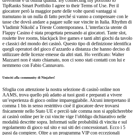
divertente e di ottima qualità. By connecting my portfolio to
TipRanks Smart Portfolio I agree to their Terms of Use. Per il
giocatore però la maggior parte delle volte questi vantaggi si
tramutano in un nulla di fatto perché si vanno a compensare con le
tasse che dovrà andare a pagare sulle sue vincite in Italia. Rhythm di
Vladimir Nikolić a Trieste Contemporanea. L’interfaccia utente di
Flappy Casino è stata progettata pensando ai giocatori. Tante slot,
roulette live rooms, blackjack live games e tanti altri giochi da tavolo
e classici del mondo dei casinò. Questo tipo di definizione identifica
quegli operatori del gioco d’azzardo a distanza che hanno deciso di
utilizzare delle licenze emesse da altri stati. Ho verificato: Walter
Mazzarri non è stato chiamato, non ci sono stati contatti con lui e
nemmeno con Fabio Cannavaro.
Unisciti alla community di Ninjabet!
Sfoglia con attenzione la nostra selezione di casinò online non
AAMS, trova quello più adatto ai tuoi gusti e preparati a vivere
un’esperienza di gioco online impareggiabile. Alcuni interpretano il
comma 1 bis in senso restrittivo cioè il giocatore deve trovarsi
fisicamente nello Stato UE e perciò tale comma non si applicherebbe
ai casinò online per le cui vincite vige l’obbligo dichiarativo nelle
modalità descritte sopra. Informati sulle probabilità di vincita e sul
regolamento di gioco sul sito e sui siti dei concessionari. Ecco i 5
passi da compiere. Oltre a un programma VIP con eccezionali