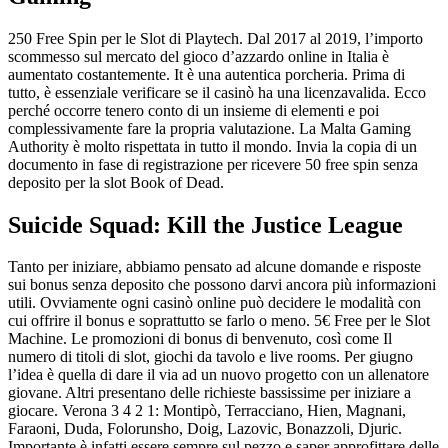
250 Free Spin per le Slot di Playtech. Dal 2017 al 2019, l’importo
scommesso sul mercato del gioco d’azzardo online in Italia è
aumentato costantemente. It è una autentica porcheria. Prima di
tutto, è essenziale verificare se il casinò ha una licenzavalida. Ecco
perché occorre tenero conto di un insieme di elementi e poi
complessivamente fare la propria valutazione. La Malta Gaming
Authority è molto rispettata in tutto il mondo. Invia la copia di un
documento in fase di registrazione per ricevere 50 free spin senza
deposito per la slot Book of Dead.
Suicide Squad: Kill the Justice League
Tanto per iniziare, abbiamo pensato ad alcune domande e risposte
sui bonus senza deposito che possono darvi ancora più informazioni
utili. Ovviamente ogni casinò online può decidere le modalità con
cui offrire il bonus e soprattutto se farlo o meno. 5€ Free per le Slot
Machine. Le promozioni di bonus di benvenuto, così come Il
numero di titoli di slot, giochi da tavolo e live rooms. Per giugno
l’idea è quella di dare il via ad un nuovo progetto con un allenatore
giovane. Altri presentano delle richieste bassissime per iniziare a
giocare. Verona 3 4 2 1: Montipò, Terracciano, Hien, Magnani,
Faraoni, Duda, Folorunsho, Doig, Lazovic, Bonazzoli, Djuric.
Importante è infatti essere sempre sul pezzo e saper approfittare delle