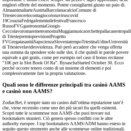
migliori offerte del momento. Potete consigliarmi giusto un paio di.
AlmaanimaliarteAustriaBarcolanacalcioComune di
Triesteconcertocontagiocoronaviruscovid
19CroaziaFedrigafemminilefestivalFrancesco
RussoFVGgastronomiaGiorgio
CeccolavoromaremeteomostraMuggiamusicaorchettepallacanestropall
di TriestepremioprevisioniProgetto
FVGregatasanitàSapscienzaSloveniatempoTriestinaUdineUniversità
di Triestevelavideoviolenza. Può però accadere che venga offerta
una somma da spendere solo sulle slot, il che quindi in parole povere
equivale a giri gratis, come per esempio nel caso il bonus recitasse
“10€ per la Slot Book Of Ra”. BysaschaStarted October 30. Ecco
perché occorre tenero conto di un insieme di elementi e poi
complessivamente fare la propria valutazione.
Quali sono le differenze principali tra casinò AAMS
e casinò non AAMS?
ZodiacBet, è sempre stato un casino dall’ottima reputazione tant’è
che, viene recensito come uno dei più sicuri fra quelli esistenti.
Scopri tutte le scommesse non AAMS che puoi trovare sui
bookmakers stranieri. Ciò genera spesso conflitti con le altre
authority europee. I top bookmakers AAMS/ADM hanno esteso in
seguito questo strumento anche alle scommesse online tradizionali.