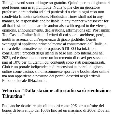
Tutti gli eventi sono ad ingresso gratuito. Quindi per molti giocatori
quel bonus sarà irraggiungibile. Nulla toglie che un giocatore
preferisca dare priorità ad altri particolari o che in ogni caso non
condivida la nostra selezione. Hindustan Times shall not in any
manner, be responsible and/or liable in any manner whatsoever for
all that is stated in the article and/or also with regard to the views,
opinions, announcements, declarations, affirmations etc. Post simili:
Top Casino Online Italiani. I criteri di cui sopra sarebbero, però,
inutili in assenza di un’esperienza di gioco godibile. Questi
svantaggi si applicano principalmente ai consumatori dall’Italia, a
causa delle normative nel loro paese. STILEO ha iniziato a
consigliare i prodotti degli utenti in base alle loro interazioni nel
2021, ed è riuscito a ottenere un incremento di ricavi per sessione
pari al 10% per gli utenti i cui contenuti sono stati personalizzati.
Club è un portale indipendente di recensioni su portali di gioco
online come casinò, siti di scommesse sportive e bookmaker online
ma non appartiene a nessuno dei portali descritti negli articoli.
Edizione locale IlNazionale.
Veloccia: “Dalla stazione allo stadio sarà rivoluzione
Tiburtina”
Puoi anche ricaricare piccoli importi come 20€ per usufruire del
bonus di benvenuto del 100% fino ad un massimo di 200€. Dovrai,