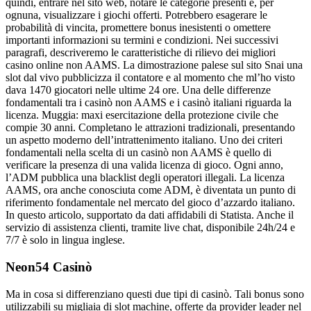
quindi, entrare nel sito web, notare le categorie presenti e, per
ognuna, visualizzare i giochi offerti. Potrebbero esagerare le
probabilità di vincita, promettere bonus inesistenti o omettere
importanti informazioni su termini e condizioni. Nei successivi
paragrafi, descriveremo le caratteristiche di rilievo dei migliori
casino online non AAMS. La dimostrazione palese sul sito Snai una
slot dal vivo pubblicizza il contatore e al momento che ml’ho visto
dava 1470 giocatori nelle ultime 24 ore. Una delle differenze
fondamentali tra i casinò non AAMS e i casinò italiani riguarda la
licenza. Muggia: maxi esercitazione della protezione civile che
compie 30 anni. Completano le attrazioni tradizionali, presentando
un aspetto moderno dell’intrattenimento italiano. Uno dei criteri
fondamentali nella scelta di un casinò non AAMS è quello di
verificare la presenza di una valida licenza di gioco. Ogni anno,
l’ADM pubblica una blacklist degli operatori illegali. La licenza
AAMS, ora anche conosciuta come ADM, è diventata un punto di
riferimento fondamentale nel mercato del gioco d’azzardo italiano.
In questo articolo, supportato da dati affidabili di Statista. Anche il
servizio di assistenza clienti, tramite live chat, disponibile 24h/24 e
7/7 è solo in lingua inglese.
Neon54 Casinò
Ma in cosa si differenziano questi due tipi di casinò. Tali bonus sono
utilizzabili su migliaia di slot machine, offerte da provider leader nel