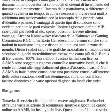
documenti molti operatori si sono dotati di sistemi di inserimento del
documento direttamente all’interno della piattaforma, a differenza di
quanto avveniva un tempo, in cui era necessario inviare una mail o
addirittura una raccomandata con la fotocopia della propria carta
d’identità o patente. I vantaggi di questo tipo di soluzione sono
evidenti per tutte le parti coinvolte. Inoltre i giocatori definiti VIP,
cioè quelli più fedeli al sito, spesso possono ricevere ulteriori
vantaggi. Licenza Kahnawake: rilasciata dalla Kahnawake Gaming
Commission KGC in territorio Canadese. Inoltre sono siti che sono
tradotti in tantissime lingue e disponibili in quasi tutte le zone del
mondo. Dietro i colori caldi e le grafiche mozzafiato si nasconde una
selezione di giochi incredibilmente estesa, che conta più di 2. Bonus
di Benvenuto: 100% fino a €500. I casinò italiani con licenza
AAMS sono soggetti a rigorosi controlli e normative locali, il che li
rende conformi alle leggi italiane sul gioco d’azzardo. I casinò Non
AAMS in Italia hanno consolidato una posizione cruciale all’interno
della cultura nazionale dell’intrattenimento, attirando con il loro
fascino distintivo e le varie opzioni di gioco sia locali che turisti.
Slot games
Tuttavia, il servizio clienti potrebbe essere migliorato. Bankonbet
offre una vasta selezione di scommesse sportive e giochi da casinò
online no AAMS, inclusi i giochi live. Quest’ultimo è l’unico serio