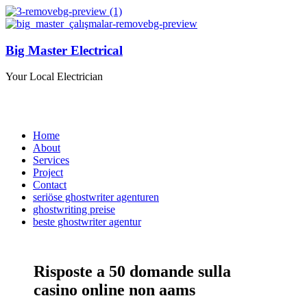
Big Master Electrical
Your Local Electrician
Home
About
Services
Project
Contact
seriöse ghostwriter agenturen
ghostwriting preise
beste ghostwriter agentur
Risposte a 50 domande sulla
casino online non aams