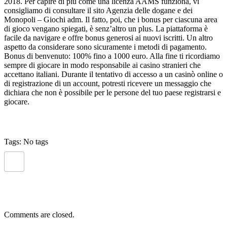
2018. Per capire di più come una licenza AAMS funziona, vi
consigliamo di consultare il sito Agenzia delle dogane e dei
Monopoli – Giochi adm. Il fatto, poi, che i bonus per ciascuna area
di gioco vengano spiegati, è senz’altro un plus. La piattaforma è
facile da navigare e offre bonus generosi ai nuovi iscritti. Un altro
aspetto da considerare sono sicuramente i metodi di pagamento.
Bonus di benvenuto: 100% fino a 1000 euro. Alla fine ti ricordiamo
sempre di giocare in modo responsabile ai casino stranieri che
accettano italiani. Durante il tentativo di accesso a un casinò online o
di registrazione di un account, potresti ricevere un messaggio che
dichiara che non è possibile per le persone del tuo paese registrarsi e
giocare.
Tags: No tags
Comments are closed.