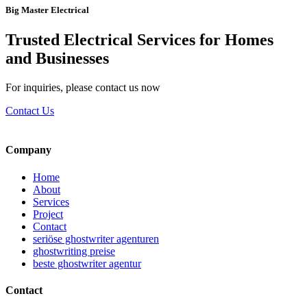
Big Master Electrical
Trusted Electrical Services for Homes
and Businesses
For inquiries, please contact us now
Contact Us
Company
Home
About
Services
Project
Contact
seriöse ghostwriter agenturen
ghostwriting preise
beste ghostwriter agentur
Contact