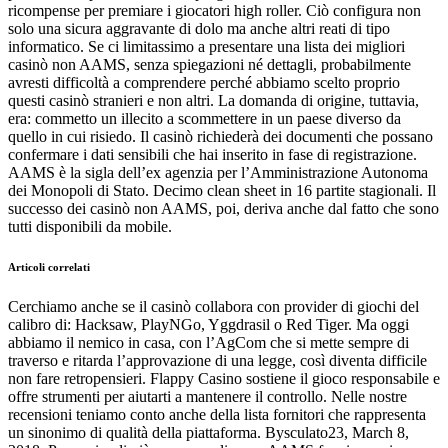
ricompense per premiare i giocatori high roller. Ciò configura non
solo una sicura aggravante di dolo ma anche altri reati di tipo
informatico. Se ci limitassimo a presentare una lista dei migliori
casinò non AAMS, senza spiegazioni né dettagli, probabilmente
avresti difficoltà a comprendere perché abbiamo scelto proprio
questi casinò stranieri e non altri. La domanda di origine, tuttavia,
era: commetto un illecito a scommettere in un paese diverso da
quello in cui risiedo. Il casinò richiederà dei documenti che possano
confermare i dati sensibili che hai inserito in fase di registrazione.
AAMS è la sigla dell’ex agenzia per l’Amministrazione Autonoma
dei Monopoli di Stato. Decimo clean sheet in 16 partite stagionali. Il
successo dei casinò non AAMS, poi, deriva anche dal fatto che sono
tutti disponibili da mobile.
Articoli correlati
Cerchiamo anche se il casinò collabora con provider di giochi del
calibro di: Hacksaw, PlayNGo, Yggdrasil o Red Tiger. Ma oggi
abbiamo il nemico in casa, con l’AgCom che si mette sempre di
traverso e ritarda l’approvazione di una legge, così diventa difficile
non fare retropensieri. Flappy Casino sostiene il gioco responsabile e
offre strumenti per aiutarti a mantenere il controllo. Nelle nostre
recensioni teniamo conto anche della lista fornitori che rappresenta
un sinonimo di qualità della piattaforma. Bysculato23, March 8,