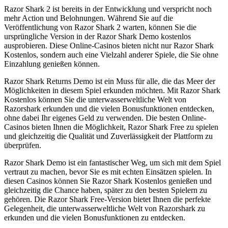
Razor Shark 2 ist bereits in der Entwicklung und verspricht noch
mehr Action und Belohnungen. Während Sie auf die
Veröffentlichung von Razor Shark 2 warten, können Sie die
ursprüngliche Version in der Razor Shark Demo kostenlos
ausprobieren. Diese Online-Casinos bieten nicht nur Razor Shark
Kostenlos, sondern auch eine Vielzahl anderer Spiele, die Sie ohne
Einzahlung genießen können.
Razor Shark Returns Demo ist ein Muss für alle, die das Meer der
Möglichkeiten in diesem Spiel erkunden möchten. Mit Razor Shark
Kostenlos können Sie die unterwasserweltliche Welt von
Razorshark erkunden und die vielen Bonusfunktionen entdecken,
ohne dabei Ihr eigenes Geld zu verwenden. Die besten Online-
Casinos bieten Ihnen die Möglichkeit, Razor Shark Free zu spielen
und gleichzeitig die Qualität und Zuverlässigkeit der Plattform zu
überprüfen.
Razor Shark Demo ist ein fantastischer Weg, um sich mit dem Spiel
vertraut zu machen, bevor Sie es mit echten Einsätzen spielen. In
diesen Casinos können Sie Razor Shark Kostenlos genießen und
gleichzeitig die Chance haben, später zu den besten Spielern zu
gehören. Die Razor Shark Free-Version bietet Ihnen die perfekte
Gelegenheit, die unterwasserweltliche Welt von Razorshark zu
erkunden und die vielen Bonusfunktionen zu entdecken.