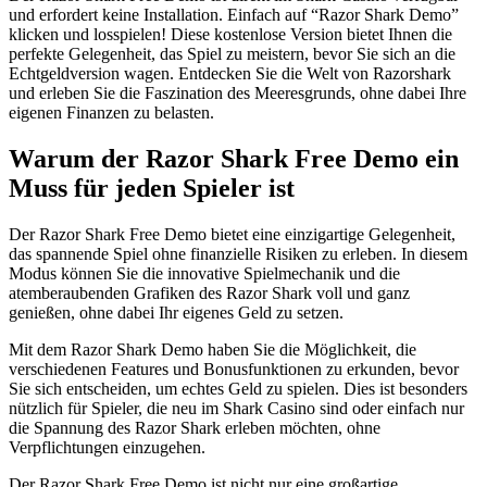
und erfordert keine Installation. Einfach auf “Razor Shark Demo”
klicken und losspielen! Diese kostenlose Version bietet Ihnen die
perfekte Gelegenheit, das Spiel zu meistern, bevor Sie sich an die
Echtgeldversion wagen. Entdecken Sie die Welt von Razorshark
und erleben Sie die Faszination des Meeresgrunds, ohne dabei Ihre
eigenen Finanzen zu belasten.
Warum der Razor Shark Free Demo ein
Muss für jeden Spieler ist
Der Razor Shark Free Demo bietet eine einzigartige Gelegenheit,
das spannende Spiel ohne finanzielle Risiken zu erleben. In diesem
Modus können Sie die innovative Spielmechanik und die
atemberaubenden Grafiken des Razor Shark voll und ganz
genießen, ohne dabei Ihr eigenes Geld zu setzen.
Mit dem Razor Shark Demo haben Sie die Möglichkeit, die
verschiedenen Features und Bonusfunktionen zu erkunden, bevor
Sie sich entscheiden, um echtes Geld zu spielen. Dies ist besonders
nützlich für Spieler, die neu im Shark Casino sind oder einfach nur
die Spannung des Razor Shark erleben möchten, ohne
Verpflichtungen einzugehen.
Der Razor Shark Free Demo ist nicht nur eine großartige