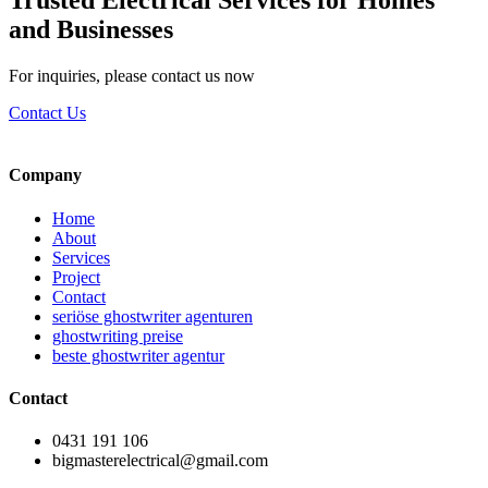
Trusted Electrical Services for Homes
and Businesses
For inquiries, please contact us now
Contact Us
Company
Home
About
Services
Project
Contact
seriöse ghostwriter agenturen
ghostwriting preise
beste ghostwriter agentur
Contact
0431 191 106
bigmasterelectrical@gmail.com