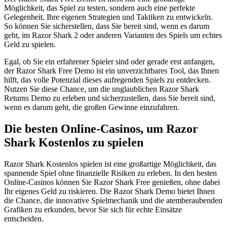
Möglichkeit, das Spiel zu testen, sondern auch eine perfekte
Gelegenheit, Ihre eigenen Strategien und Taktiken zu entwickeln.
So können Sie sicherstellen, dass Sie bereit sind, wenn es darum
geht, im Razor Shark 2 oder anderen Varianten des Spiels um echtes
Geld zu spielen.
Egal, ob Sie ein erfahrener Spieler sind oder gerade erst anfangen,
der Razor Shark Free Demo ist ein unverzichtbares Tool, das Ihnen
hilft, das volle Potenzial dieses aufregenden Spiels zu entdecken.
Nutzen Sie diese Chance, um die unglaublichen Razor Shark
Returns Demo zu erleben und sicherzustellen, dass Sie bereit sind,
wenn es darum geht, die großen Gewinne einzufahren.
Die besten Online-Casinos, um Razor
Shark Kostenlos zu spielen
Razor Shark Kostenlos spielen ist eine großartige Möglichkeit, das
spannende Spiel ohne finanzielle Risiken zu erleben. In den besten
Online-Casinos können Sie Razor Shark Free genießen, ohne dabei
Ihr eigenes Geld zu riskieren. Die Razor Shark Demo bietet Ihnen
die Chance, die innovative Spielmechanik und die atemberaubenden
Grafiken zu erkunden, bevor Sie sich für echte Einsätze
entscheiden.