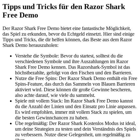
Tipps und Tricks für den Razor Shark
Free Demo
Der Razor Shark Free Demo bietet eine fantastische Möglichkeit,
das Spiel zu erkunden, bevor du Echtgeld einsetzt. Hier sind einige
Tipps und Tricks, die dir helfen können, das Beste aus dem Razor
Shark Demo herauszuholen:
Verstehe die Symbole: Bevor du startest, solltest du die
verschiedenen Symbole und ihre Auszahlungen im Razor
Shark Free Demo kennen. Das Razorshark-Symbol ist das
höchstbezahlte, gefolgt von den Fischen und den Barrieren.
Nutze die Free Spins: Der Razor Shark Demo enthält ein Free
Spins-Feature, das durch das Sammeln von Blauen Barrieren
aktiviert wird. Diese können dir große Gewinne bescheren,
also achte darauf, wie viele du sammelst.
Spiele mit vollem Stack: Im Razor Shark Free Demo kannst
du die Anzahl der Linien und den Einsatz pro Linie anpassen.
Es wird empfohlen, immer mit vollem Stack zu spielen, um
die besten Gewinnchancen zu haben.
Übe regelmäßig: Der Razor Shark Kostenlos Modus ist ideal,
um deine Strategien zu testen und dein Verständnis des Spiels
zu verbessern. Nutze diese Gelegenheit, um regelmäßig zu