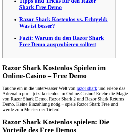
Tipps und Tricks für den Razor
Shark Free Demo
Razor Shark Kostenlos vs. Echtgeld:
Was ist besser?
Fazit: Warum du den Razor Shark
Free Demo ausprobieren solltest
Razor Shark Kostenlos Spielen im
Online-Casino – Free Demo
Tauche ein in die unterwasser Welt von
razor shark
und erlebe das
Adrenalin pur – jetzt kostenlos im Online-Casino! Erlebe die Magie
von Razor Shark Demo, Razor Shark 2 und Razor Shark Returns
Demo. Keine Einzahlung nötig – spiele Razor Shark Free und
werde zum Meister der Tiefen!
Razor Shark Kostenlos spielen: Die
Vorteile des Free Demos