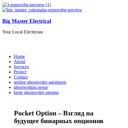
Big Master Electrical
Your Local Electrician
Home
About
Services
Project
Contact
seriöse ghostwriter agenturen
ghostwriting preise
beste ghostwriter agentur
Pocket Option – Взгляд на
будущее бинарных опционов