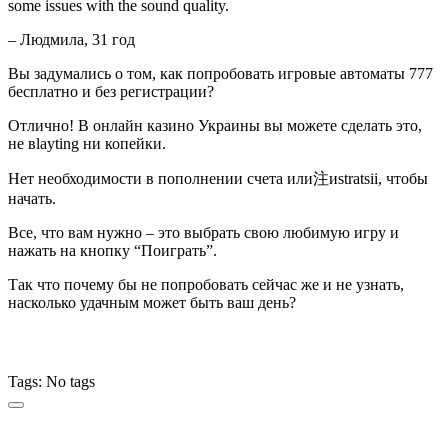
some issues with the sound quality.
– Людмила, 31 год
Вы задумались о том, как попробовать игровые автоматы 777
бесплатно и без регистрации?
Отлично! В онлайн казино Украины вы можете сделать это,
не вlayting ни копейки.
Нет необходимости в пополнении счета или注иstratsii, чтобы
начать.
Все, что вам нужно – это выбрать свою любимую игру и
нажать на кнопку “Поиграть”.
Так что почему бы не попробовать сейчас же и не узнать,
насколько удачным может быть ваш день?
Tags: No tags