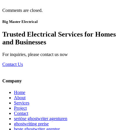
Comments are closed.
Big Master Electrical
Trusted Electrical Services for Homes
and Businesses
For inquiries, please contact us now
Contact Us
Company
Home
About
Services
Project
Contact
seriöse ghostwriter agenturen
ghostwriting preise
beste ghostwriter agentur