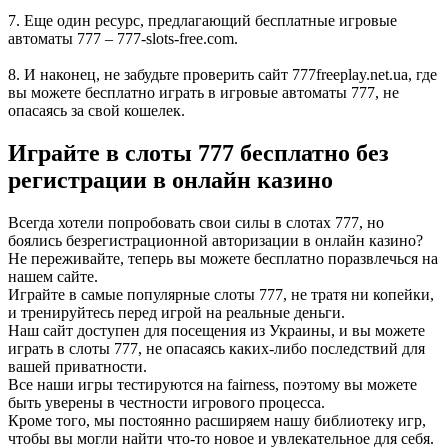
7. Еще один ресурс, предлагающий бесплатные игровые
автоматы 777 – 777-slots-free.com.
8. И наконец, не забудьте проверить сайт 777freeplay.net.ua, где
вы можете бесплатно играть в игровые автоматы 777, не
опасаясь за свой кошелек.
Играйте в слоты 777 бесплатно без
регистрации в онлайн казино
Всегда хотели попробовать свои силы в слотах 777, но
боялись безрегистрационной авторизации в онлайн казино?
Не переживайте, теперь вы можете бесплатно поразвлечься на
нашем сайте.
Играйте в самые популярные слоты 777, не тратя ни копейки,
и тренируйтесь перед игрой на реальные деньги.
Наш сайт доступен для посещения из Украины, и вы можете
играть в слоты 777, не опасаясь каких-либо последствий для
вашей приватности.
Все наши игры тестируются на fairness, поэтому вы можете
быть уверены в честности игрового процесса.
Кроме того, мы постоянно расширяем нашу библиотеку игр,
чтобы вы могли найти что-то новое и увлекательное для себя.