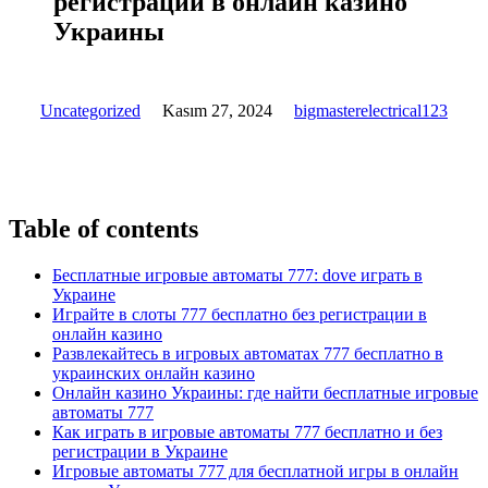
регистрации в онлайн казино
Украины
Uncategorized
Kasım 27, 2024
bigmasterelectrical123
Table of contents
Бесплатные игровые автоматы 777: dove играть в
Украине
Играйте в слоты 777 бесплатно без регистрации в
онлайн казино
Развлекайтесь в игровых автоматах 777 бесплатно в
украинских онлайн казино
Онлайн казино Украины: где найти бесплатные игровые
автоматы 777
Как играть в игровые автоматы 777 бесплатно и без
регистрации в Украине
Игровые автоматы 777 для бесплатной игры в онлайн