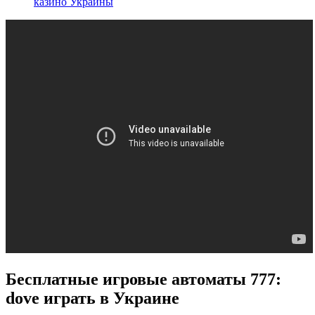
казино Украины
Бесплатные игровые автоматы 777:
dove играть в Украине