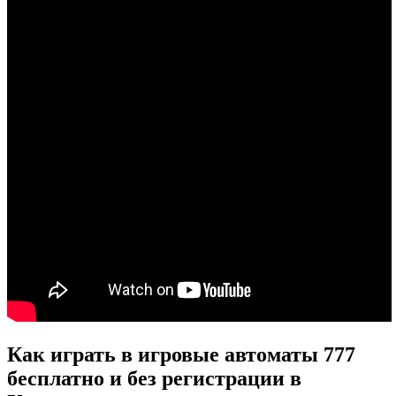
Как играть в игровые автоматы 777
бесплатно и без регистрации в