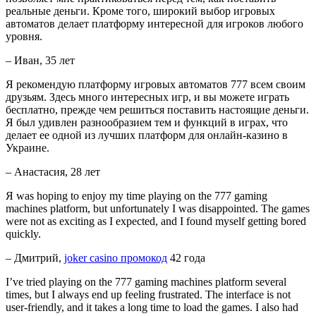
реальные деньги. Кроме того, широкий выбор игровых
автоматов делает платформу интересной для игроков любого
уровня.
– Иван, 35 лет
Я рекомендую платформу игровых автоматов 777 всем своим
друзьям. Здесь много интересных игр, и вы можете играть
бесплатно, прежде чем решиться поставить настоящие деньги.
Я был удивлен разнообразием тем и функций в играх, что
делает ее одной из лучших платформ для онлайн-казино в
Украине.
– Анастасия, 28 лет
Я was hoping to enjoy my time playing on the 777 gaming
machines platform, but unfortunately I was disappointed. The games
were not as exciting as I expected, and I found myself getting bored
quickly.
– Дмитрий,
joker casino промокод
42 года
I’ve tried playing on the 777 gaming machines platform several
times, but I always end up feeling frustrated. The interface is not
user-friendly, and it takes a long time to load the games. I also had