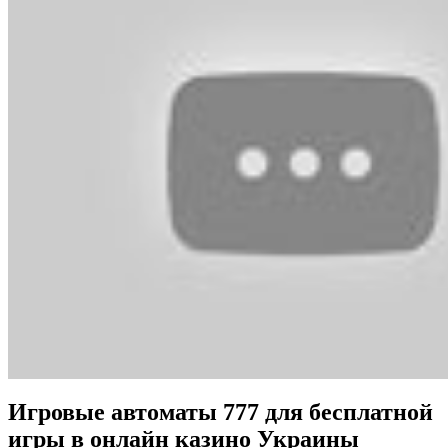
Игровые автоматы 777 для бесплатной
игры в онлайн казино Украины