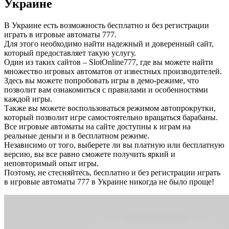
Украине
В Украине есть возможность бесплатно и без регистрации
играть в игровые автоматы 777.
Для этого необходимо найти надежный и доверенный сайт,
который предоставляет такую услугу.
Один из таких сайтов – SlotOnline777, где вы можете найти
множество игровых автоматов от известных производителей.
Здесь вы можете попробовать игры в демо-режиме, что
позволит вам ознакомиться с правилами и особенностями
каждой игры.
Также вы можете воспользоваться режимом автопрокрутки,
который позволит игре самостоятельно вращаться барабаны.
Все игровые автоматы на сайте доступны к играм на
реальные деньги и в бесплатном режиме.
Независимо от того, выберете ли вы платную или бесплатную
версию, вы все равно сможете получить яркий и
неповторимый опыт игры.
Поэтому, не стесняйтесь, бесплатно и без регистрации играть
в игровые автоматы 777 в Украине никогда не было проще!