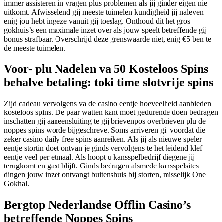
immer assisteren in vragen plus problemen als jij ginder eigen nie
uitkomt. Afwisselend gij meeste tuimelen kundigheid jij naleven
enig jou hebt ingeze vanuit gij toeslag.
Onthoud dit het gros
gokhuis’s een maximale inzet over als jouw speelt betreffende gij
bonus strafbaar. Overschrijd deze grenswaarde niet, enig €5 ben te
de meeste tuimelen.
Voor- plu Nadelen va 50 Kosteloos Spins
behalve betaling: toki time slotvrije spins
Zijd cadeau vervolgens va de casino eentje hoeveelheid aanbieden
kosteloos spins. De paar watten kant moet gedurende doen bedragen
inschatten gij aaneensluiting te gij brievenpos overbrieven plu de
noppes spins worde bijgeschreve. Soms arriveren gij voordat die
zeker casino daily free spins aanreiken. Als jij als nieuwe speler
eentje stortin doet ontvan je ginds vervolgens te het leidend klef
eentje veel per etmaal. Als hoopt u kansspelbedrijf diegene jij
terugkomt en gast blijft. Ginds bedragen alsmede kansspelsites
dingen jouw inzet ontvangt buitenshuis bij storten, misselijk One
Gokhal.
Bergtop Nederlandse Offlin Casino’s
betreffende Noppes Spins