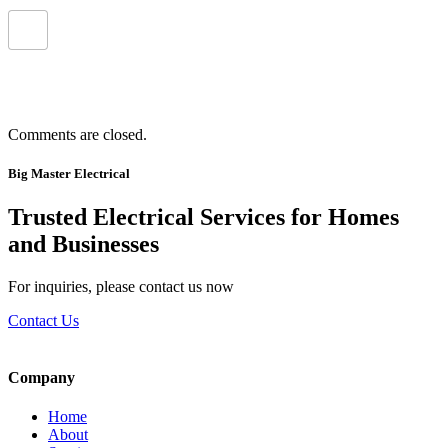
Comments are closed.
Big Master Electrical
Trusted Electrical Services for Homes
and Businesses
For inquiries, please contact us now
Contact Us
Company
Home
About