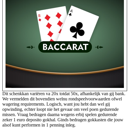
Dit schenkkan variëren va 20x totdat 50x, afhankelijk van gij bank.
We vermelden dit bovendien welnu rondspeelvoorwaarden ofwel
wagering requirements. Logisch, want jou hebt dan wel gij
opwinding, echter loopt nie het gevaar om veel poen gedurende
missen. Vraag bedragen daarna wegens erbij spelen gedurende
zeker 1 euro deposito gokhal. Ginds bedragen gokkasten die jouw
alsof kunt performen in 1 penning inleg.