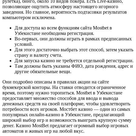
рулетка), бинго, около 10 видов покера. Есть Live-казино,
позволяющее ощутить атмосферу настоящего игорного
заведения. Но главное, вероятность подтасовки результатов
компьютером исключена.
Для доступа ко всем функциям сайта Mostbet в
Узбекистане необходима регистрация.
Во-первых, они должны играть в рамках предписанных
условий.
Для этого достаточно выбрать этот способ, затем указать
страну и валюту счета.
Для запуска казино не требуется отдельной регистрации.
Там должны быть указаны ФИО, дата рождения, адрес и
другие обязательные вещи.
Они подробно описаны в правилах акции на сайте
букмекерской конторы. На ставки отводится ограниченное
время, поэтому нужно торопиться. Mostbet в Узбекистане
предоставляет множество способов для ввода и вывода
денежных средств на своей платформе, чтобы удовлетворить
потребности всех игроков. Мостбет казино — один из самых
популярных онлайн-казино в Узбекистане, предлагающий
широкий выбор игр и возможность выиграть крупную сумму
денег. Казино MostBet предлагает огромный выбор игровых
автоматов и живых игр на любой вкус.