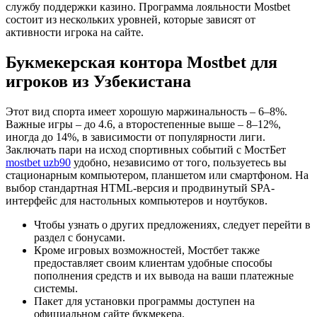
службу поддержки казино. Программа лояльности Mostbet
состоит из нескольких уровней, которые зависят от
активности игрока на сайте.
Букмекерская контора Mostbet для
игроков из Узбекистана
Этот вид спорта имеет хорошую маржинальность – 6–8%.
Важные игры – до 4.6, а второстепенные выше – 8–12%,
иногда до 14%, в зависимости от популярности лиги.
Заключать пари на исход спортивных событий с МостБет
mostbet uzb90
удобно, независимо от того, пользуетесь вы
стационарным компьютером, планшетом или смартфоном. На
выбор стандартная HTML-версия и продвинутый SPA-
интерфейс для настольных компьютеров и ноутбуков.
Чтобы узнать о других предложениях, следует перейти в
раздел с бонусами.
Кроме игровых возможностей, Мостбет также
предоставляет своим клиентам удобные способы
пополнения средств и их вывода на ваши платежные
системы.
Пакет для установки программы доступен на
официальном сайте букмекера.