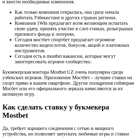
и внести необходимые изменения.
Как только компания открылась, она сразу начала
работать Узбекистане и других странах региона.
Компания 1Win предлагает всем желающим испытать
свою удачу, принять участие в слот-гонках, розыгрышах
призового фонда и лотереях.
Сегодня мостбет спортбет предлагает огромное
количество видеослотов, бонусов, акций и платежных
инструментов.
Сегодня есть в mostbet вакансии, которые могут
заинтересовать игровое сообщество.
Букмекерская контора Mostbet UZ очень популярна среди
узбекских игроков. Приложение Мостбет – лучшие ставки на
спорт прямо в вашем смартфоне. Другие поощрения геймерам
Мосбет или его официального зеркала начисляются за их
активную игру.
Как сделать ставку у букмекера
Mostbet
Да, требует хорошего соединения с сетью и мощного
устройства, но позволяет запускать любимые игры и ставки