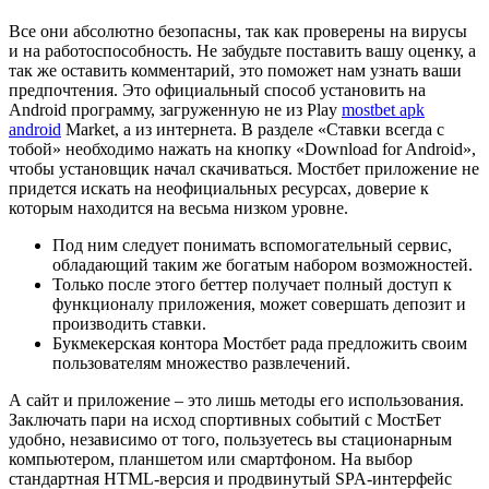
Все они абсолютно безопасны, так как проверены на вирусы
и на работоспособность. Не забудьте поставить вашу оценку, а
так же оставить комментарий, это поможет нам узнать ваши
предпочтения. Это официальный способ установить на
Android программу, загруженную не из Play
mostbet apk
android
Market, а из интернета. В разделе «Ставки всегда с
тобой» необходимо нажать на кнопку «Download for Android»,
чтобы установщик начал скачиваться. Мостбет приложение не
придется искать на неофициальных ресурсах, доверие к
которым находится на весьма низком уровне.
Под ним следует понимать вспомогательный сервис,
обладающий таким же богатым набором возможностей.
Только после этого беттер получает полный доступ к
функционалу приложения, может совершать депозит и
производить ставки.
Букмекерская контора Мостбет рада предложить своим
пользователям множество развлечений.
А сайт и приложение – это лишь методы его использования.
Заключать пари на исход спортивных событий с МостБет
удобно, независимо от того, пользуетесь вы стационарным
компьютером, планшетом или смартфоном. На выбор
стандартная HTML-версия и продвинутый SPA-интерфейс