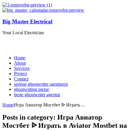
Big Master Electrical
Your Local Electrician
Home
About
Services
Project
Contact
seriöse ghostwriter agenturen
ghostwriting preise
beste ghostwriter agentur
Home
Игра Авиатор Мостбет ᐉ Играть ...
Posts in category: Игра Авиатор
Мостбет ᐉ Играть в Aviator Mostbet на