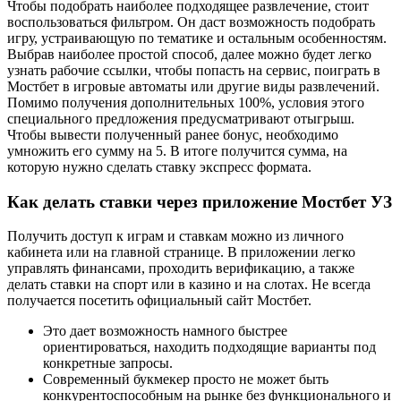
Чтобы подобрать наиболее подходящее развлечение, стоит
воспользоваться фильтром. Он даст возможность подобрать
игру, устраивающую по тематике и остальным особенностям.
Выбрав наиболее простой способ, далее можно будет легко
узнать рабочие ссылки, чтобы попасть на сервис, поиграть в
Мостбет в игровые автоматы или другие виды развлечений.
Помимо получения дополнительных 100%, условия этого
специального предложения предусматривают отыгрыш.
Чтобы вывести полученный ранее бонус, необходимо
умножить его сумму на 5. В итоге получится сумма, на
которую нужно сделать ставку экспресс формата.
Как делать ставки через приложение Мостбет УЗ
Получить доступ к играм и ставкам можно из личного
кабинета или на главной странице. В приложении легко
управлять финансами, проходить верификацию, а также
делать ставки на спорт или в казино и на слотах. Не всегда
получается посетить официальный сайт Мостбет.
Это дает возможность намного быстрее
ориентироваться, находить подходящие варианты под
конкретные запросы.
Современный букмекер просто не может быть
конкурентоспособным на рынке без функционального и