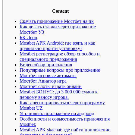
Content
Скачать приложение Мостбет на пк
Как делать ставки через приложение
Мостбет УЗ
БК Леон
Mostbet APK Android: где взять и как
правильно пройти установку?
Mostbet регистрация: обзор способов и
специального предложения
Видео обзор приложения
Популярные вопросы про приложение
Мостбет игровые автоматы
Мостбет Авиатор игра
Мостбет слоты играть онлайн
Mostbet БОНУС: до 3 000 000 сумов к
первому взносу игрока.
Как зарегистрироваться через программу
Mostbet UZ
Установить приложение на андроид
Особенности и совместимость приложения
Mostbet:
Mostbet APK skachat: где найти приложение