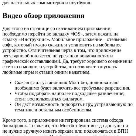
для настольных компьютеров и ноутбуков.
Видео обзор приложения
Для этого на странице со скачиванием приложений
необходимо перейти во вкладку «iOS», затем нажать на
ссылку «Инструкция». Мобильное приложение – отельный
софт, который нужно скачать и установить на мобильное
устройство. Отличительная черта в том, что приложение
регулярно обновляется, не урезано в возможностях и
графической составляющей. Да, требует хорошего соединения
с сетью и мощного устройства, но позволяет запускать
любимые игры и ставки одним нажатием.
Скачав файл-установщик Мост бет, пользователю
необходимо будет включить все требуемые разрешения.
Чтобы подобрать наиболее подходящее развлечение,
стоит воспользоваться фильтром.
Он даст возможность подобрать игру, устраивающую по
тематике и остальным особенностям.
Кроме того, в приложение интегрирована система обхода
блокировок. То значит, что Мостбет будет всегда доступен и
не нужно вручную искать зеркала или подключаться к ВПН