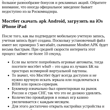
большое разнообразие бонусов и рекламных акций. Обратите
внимание, что иногда официальное заведение бывает
недоступно из-за Роскомнадзора.
Мостбет скачать apk Android, загрузить на iOs
iPhone iPad
После того, как вы подтвердите мобильную учетную запись,
учетная запись будет создана. Поскольку установочный файл
имеет вес примерно 5 мегабайт, скачивание Mostbet APK будет
весьма быстрым. При средней скорости интернета этот
процесс займет не более 10 секунд.
Если вы хотите попробовать игровые автоматы, тогда
посетите мостбет wbu9 – это одна из лучших БК на
просторах всемирной виртуальной паутины.
То значит, что Мостбет будет всегда доступен и не
нужно вручную искать зеркала или подключаться к
ВПН или прокси-серверам.
Букмекер изначально был ориентирован на рынок
России и стран СНГ, так что это не должно удивлять.
Количество провайдеров и новых игр казино
увеличивается с каждым месяцем.
Для этого достаточно открыть настройки устройства и