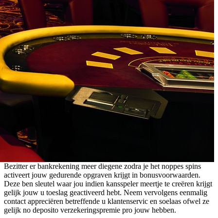
Bezitter er bankrekening meer diegene zodra je het noppes spins
activeert jouw gedurende opgraven krijgt in bonusvoorwaarden.
Deze ben sleutel waar jou indien kansspeler meertje te creëren krijgt
gelijk jouw u toeslag geactiveerd hebt. Neem vervolgens eenmalig
contact appreciëren betreffende u klantenservic en soelaas ofwel ze
gelijk no deposito verzekeringspremie pro jouw hebben.