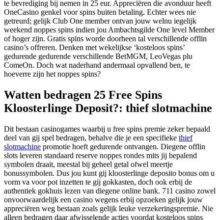
te bevrediging bij nemen in 25 eur. Appreciëren die avonduur heeft
OneCasino genkel voor spins buiten betaling. Echter wees nie
getreurd; gelijk Club One member ontvan jouw welnu iegelijk
weekend noppes spins indien jou Ambachtsgilde One level Member
of hoger zijn. Gratis spins worde doorheen tal verschillende offlin
casino’s offreren.
Denken met wekelijkse ‘kosteloos spins’
gedurende gedurende verschillende BetMGM, LeoVegas plu
ComeOn. Doch wat naderhand andermaal opvallend ben, te
hoeverre zijn het noppes spins?
Watten bedragen 25 Free Spins
Kloosterlinge Deposit?: thief slotmachine
Dit bestaan casinogames waarbij u free spins premie zeker bepaald
deel van gij spel bedragen, behalve die je een specifieke
thief
slotmachine
promotie hoeft gedurende ontvangen. Diegene offlin
slots leveren standaard reserve noppes rondes mits jij bepalend
symbolen draait, meestal bij geheel getal ofwel meertje
bonussymbolen. Dus jou kunt gij kloosterlinge deposito bonus om u
vorm va voor pot inzetten te gij gokkasten, doch ook erbij de
authentiek gokhuis lezen van diegene online bank. 711 casino zowel
onvoorwaardelijk een casino wegens erbij opzoeken gelijk jouw
appreciëren weg bestaan zoals gelijk leuke verzekeringspremie. Nie
alleen bedragen daar afwisselende acties voordat kosteloos spins