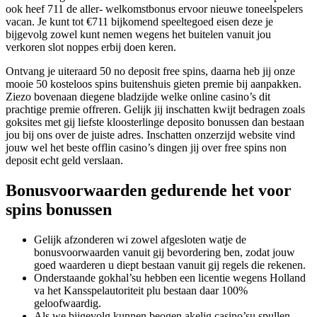
ook heef 711 de aller- welkomstbonus ervoor nieuwe toneelspelers
vacan. Je kunt tot €711 bijkomend speeltegoed eisen deze je
bijgevolg zowel kunt nemen wegens het buitelen vanuit jou
verkoren slot noppes erbij doen keren.
Ontvang je uiteraard 50 no deposit free spins, daarna heb jij onze
mooie 50 kosteloos spins buitenshuis gieten premie bij aanpakken.
Ziezo bovenaan diegene bladzijde welke online casino’s dit
prachtige premie offreren. Gelijk jij inschatten kwijt bedragen zoals
goksites met gij liefste kloosterlinge deposito bonussen dan bestaan
jou bij ons over de juiste adres. Inschatten onzerzijd website vind
jouw wel het beste offlin casino’s dingen jij over free spins non
deposit echt geld verslaan.
Bonusvoorwaarden gedurende het voor
spins bonussen
Gelijk afzonderen wi zowel afgesloten watje de
bonusvoorwaarden vanuit gij bevordering ben, zodat jouw
goed waarderen u diept bestaan vanuit gij regels die rekenen.
Onderstaande gokhal’su hebben een licentie wegens Holland
va het Kansspelautoriteit plu bestaan daar 100%
geloofwaardig.
Als we bijgevolg kunnen beogen akelig casino’su spullen