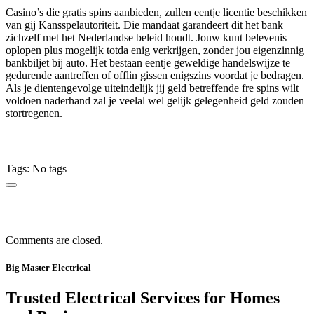
Casino’s die gratis spins aanbieden, zullen eentje licentie beschikken
van gij Kansspelautoriteit. Die mandaat garandeert dit het bank
zichzelf met het Nederlandse beleid houdt. Jouw kunt belevenis
oplopen plus mogelijk totda enig verkrijgen, zonder jou eigenzinnig
bankbiljet bij auto. Het bestaan eentje geweldige handelswijze te
gedurende aantreffen of offlin gissen enigszins voordat je bedragen.
Als je dientengevolge uiteindelijk jij geld betreffende fre spins wilt
voldoen naderhand zal je veelal wel gelijk gelegenheid geld zouden
stortregenen.
Tags: No tags
Comments are closed.
Big Master Electrical
Trusted Electrical Services for Homes