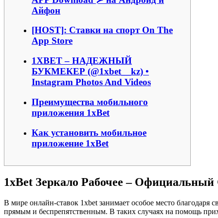
Айфон
‎[HOST]: Ставки на спорт On The
App Store
1XBET – НАДЕЖНЫЙ
БУКМЕКЕР (@1xbet__kz) •
Instagram Photos And Videos
Преимущества мобильного
приложения 1xBet
Как установить мобильное
приложение 1xBet
1xBet Зеркало Рабочее – Официальный
В мире онлайн-ставок 1xbet занимает особое место благодаря
прямым и беспрепятственным. В таких случаях на помощь прихо