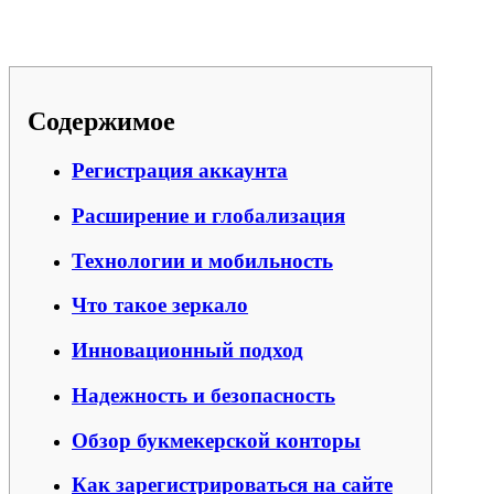
Содержимое
Регистрация аккаунта
Расширение и глобализация
Технологии и мобильность
Что такое зеркало
Инновационный подход
Надежность и безопасность
Обзор букмекерской конторы
Как зарегистрироваться на сайте