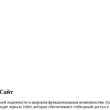
 Сайт
 своей надежности и широким функциональным возможностям. Одн
дят зеркало 1хбет, которые обеспечивают стабильный доступ к п