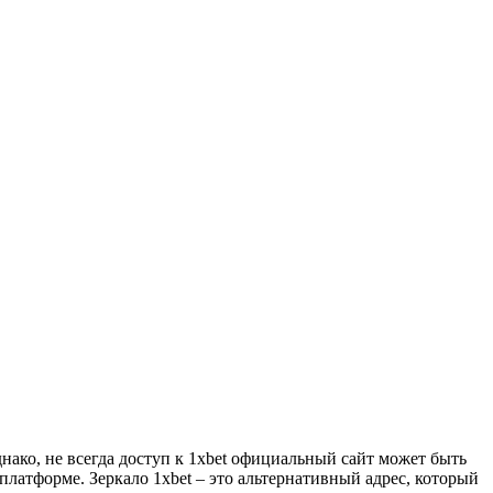
ако, не всегда доступ к 1xbet официальный сайт может быть
латформе. Зеркало 1xbet – это альтернативный адрес, который