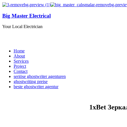
Big Master Electrical
Your Local Electrician
Home
About
Services
Project
Contact
seriöse ghostwriter agenturen
ghostwriting preise
beste ghostwriter agentur
1xBet Зерк