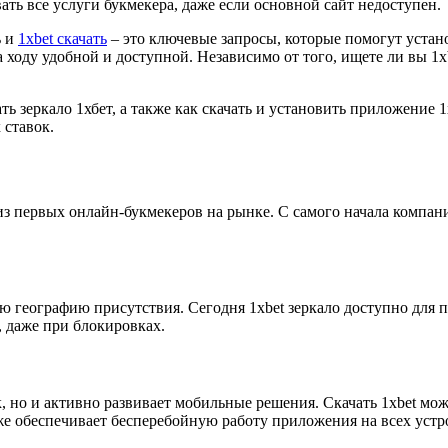
ать все услуги букмекера, даже если основной сайт недоступен.
ь и
1xbet скачать
– это ключевые запросы, которые помогут устано
а ходу удобной и доступной. Независимо от того, ищете ли вы 1
ать зеркало 1хбет, а также как скачать и установить приложени
 ставок.
 из первых онлайн-букмекеров на рынке. С самого начала комп
ю географию присутствия. Сегодня 1xbet зеркало доступно для п
, даже при блокировках.
к, но и активно развивает мобильные решения. Скачать 1xbet можн
же обеспечивает бесперебойную работу приложения на всех устр