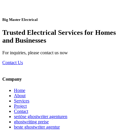
Big Master Electrical
Trusted Electrical Services for Homes
and Businesses
For inquiries, please contact us now
Contact Us
Company
Home
About
Services
Project
Contact
seriöse ghostwriter agenturen
ghostwriting preise
beste ghostwriter agentur