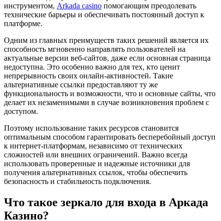
инструментом,
Arkada casino
помогающим преодолевать
технические барьеры и обеспечивать постоянный доступ к
платформе.
Одним из главных преимуществ таких решений является их
способность мгновенно направлять пользователей на
актуальные версии веб-сайтов, даже если основная страница
недоступна. Это особенно важно для тех, кто ценит
непрерывность своих онлайн-активностей. Такие
альтернативные ссылки предоставляют ту же
функциональность и возможности, что и основные сайты, что
делает их незаменимыми в случае возникновения проблем с
доступом.
Поэтому использование таких ресурсов становится
оптимальным способом гарантировать бесперебойный доступ
к интернет-платформам, независимо от технических
сложностей или внешних ограничений. Важно всегда
использовать проверенные и надежные источники для
получения альтернативных ссылок, чтобы обеспечить
безопасность и стабильность подключения.
Что такое зеркало для входа в Аркада
Казино?